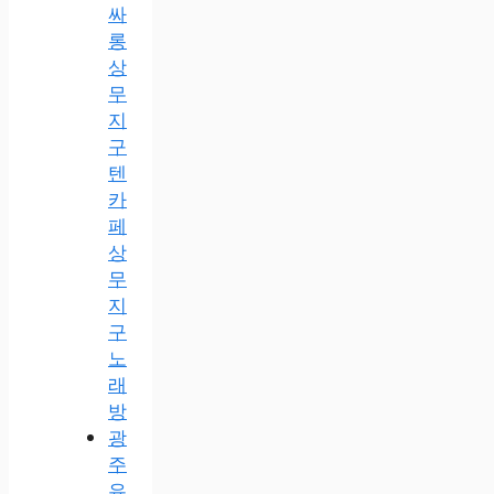
싸
롱
상
무
지
구
텐
카
페
상
무
지
구
노
래
방
광
주
유