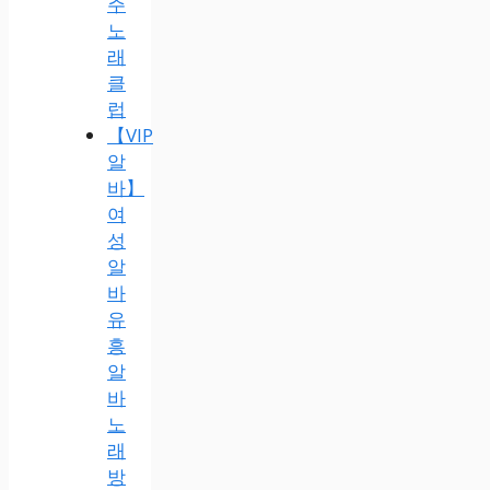
주
노
래
클
럽
【VIP
알
바】
여
성
알
바
유
흥
알
바
노
래
방