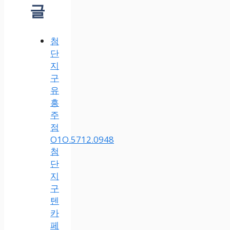
글
첨
단
지
구
유
흥
주
점
O1O.5712.0948
첨
단
지
구
텐
카
페