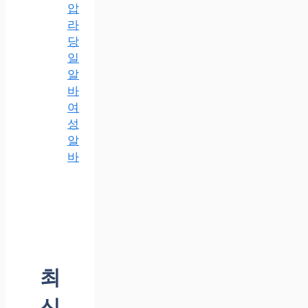
압
라
당
일
알
바
여
성
알
바
최
신