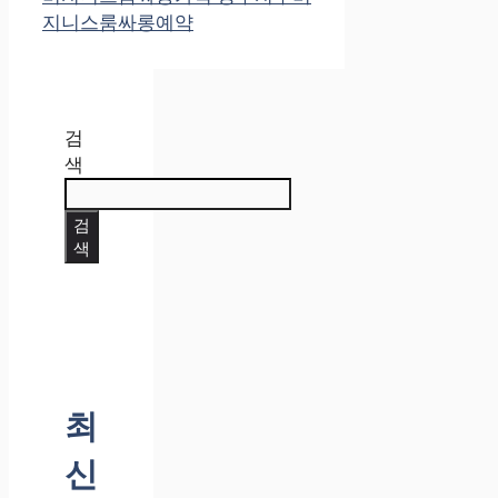
지니스룸싸롱예약
검
색
검
색
최
신