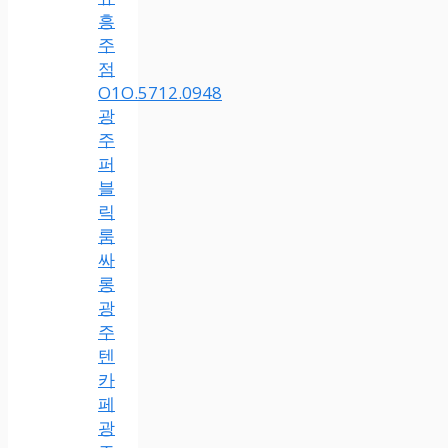
흥
주
점
O1O.5712.0948
광
주
퍼
블
릭
룸
싸
롱
광
주
텐
카
페
광