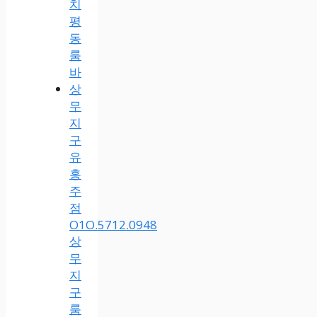
치
평
동
룸
바
상
무
지
구
유
흥
주
점
O1O.5712.0948
상
무
지
구
룸