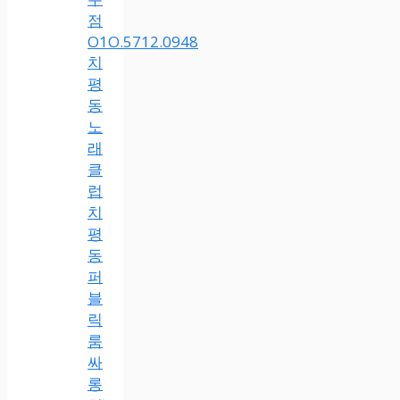
점
O1O.5712.0948
치
평
동
노
래
클
럽
치
평
동
퍼
블
릭
룸
싸
롱