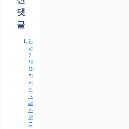
댓
글
안
녕
하
세
요!
의
워
드
프
레
스
댓
글