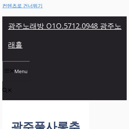
컨텐츠로 건너뛰기
광주노래방 O1O.5712.0948 광주노
래홀
Menu
광주풀사롱추