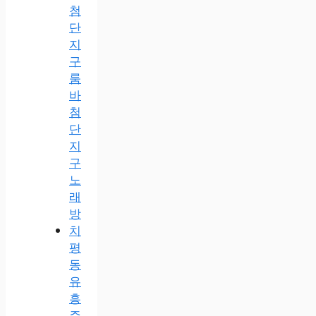
첨
단
지
구
룸
바
첨
단
지
구
노
래
방
치
평
동
유
흥
주