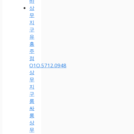
바
상
무
지
구
유
흥
주
점
O1O.5712.0948
상
무
지
구
룸
싸
롱
상
무