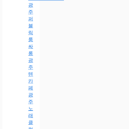
광
주
퍼
블
릭
룸
싸
롱
광
주
텐
카
페
광
주
노
래
클