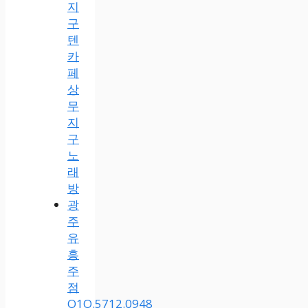
지
구
텐
카
페
상
무
지
구
노
래
방
광
주
유
흥
주
점
O1O.5712.0948