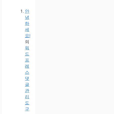
안
녕
하
세
요!
의
워
드
프
레
스
댓
글
관
리
도
구