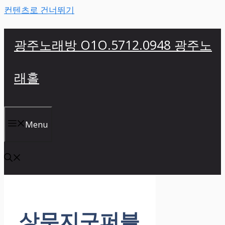
컨텐츠로 건너뛰기
광주노래방 O1O.5712.0948 광주노
래홀
Menu
상무지구퍼블