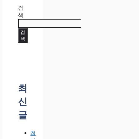
검
색
검
색
최
신
글
첨