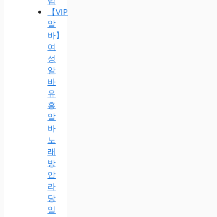
럽
【VIP
알
바】
여
성
알
바
유
흥
알
바
노
래
방
압
라
당
일