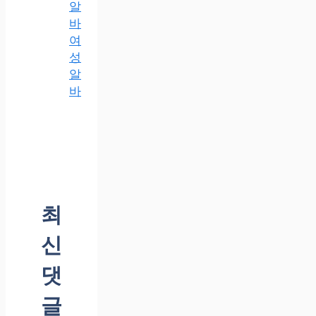
알
바
여
성
알
바
최
신
댓
글