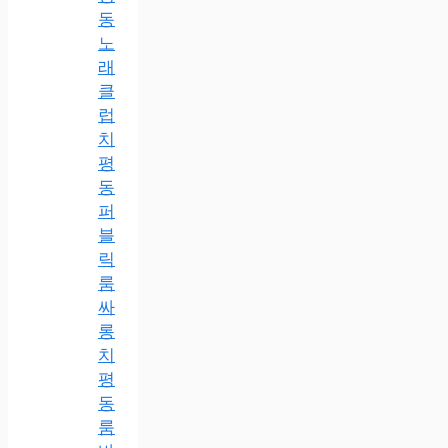
동
노
래
클
럽
치
평
동
퍼
블
릭
룸
싸
롱
치
평
동
룸