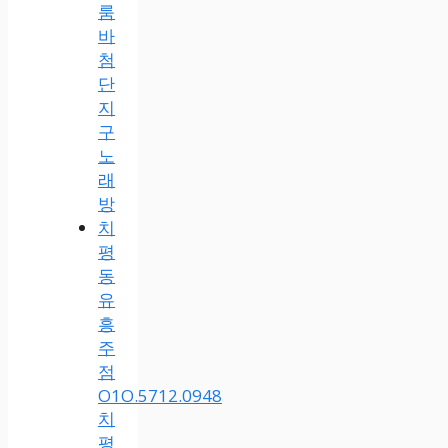
룸
바
첨
단
지
구
노
래
방
치
평
동
유
흥
주
점
O1O.5712.0948
치
평