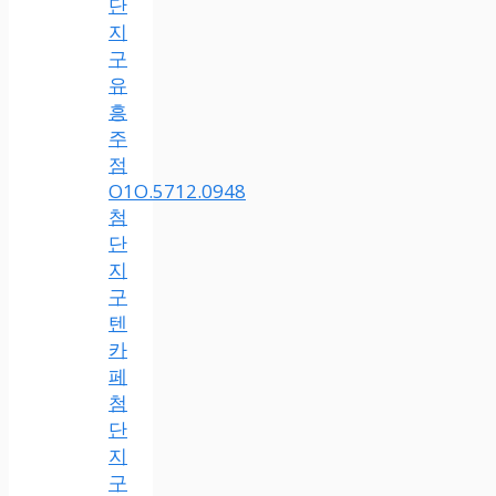
단
지
구
유
흥
주
점
O1O.5712.0948
첨
단
지
구
텐
카
페
첨
단
지
구