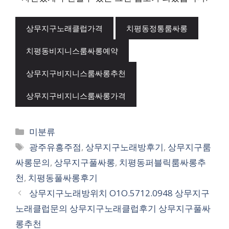
상무지구노래클럽가격
치평동정통룸싸롱
치평동비지니스룸싸롱예약
상무지구비지니스룸싸롱추천
상무지구비지니스룸싸롱가격
카
미분류
테
태
광주유흥주점
,
상무지구노래방후기
,
상무지구룸
고
그
싸롱문의
,
상무지구풀싸롱
,
치평동퍼블릭룸싸롱추
리
천
,
치평동풀싸롱후기
상무지구노래방위치 O1O.5712.0948 상무지구
노래클럽문의 상무지구노래클럽후기 상무지구풀싸
롱추천