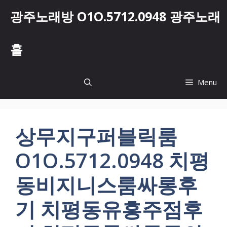
컨
광주노래방 O1O.5712.0948 광주노래
텐
츠
로
홀
건
너
뛰
Menu
기
상무지구퍼블릭룸
O1O.5712.0948 치평
동비지니스룸싸롱후
기 치평동유흥주점후