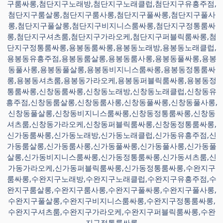
구룸싸롱,첨단지구노래방,첨단지구노래클럽,첨단지구유흥주점,
첨단지구룸살롱,첨단지구룸사롱,첨단지구풀싸롱,첨단지구풀사
롱,첨단지구풀살롱,첨단지구비지니스룸싸롱,첨단지구정통룸싸
롱,첨단지구셔츠룸,첨단지구가라오케,첨단지구퍼블릭룸싸롱,첨
단지구정통룸싸롱,용봉동룸싸롱,용봉동노래방,용봉동노래클럽,
용봉동유흥주점,용봉동룸살롱,용봉동룸사롱,용봉동풀싸롱,용봉
동풀사롱,용봉동풀살롱,용봉동비지니스룸싸롱,용봉동정통룸싸
롱,용봉동셔츠룸,용봉동가라오케,용봉동퍼블릭룸싸롱,용봉동정
통룸싸롱,신창동룸싸롱,신창동노래방,신창동노래클럽,신창동유
흥주점,신창동룸살롱,신창동룸사롱,신창동풀싸롱,신창동풀사롱,
신창동풀살롱,신창동비지니스룸싸롱,신창동정통룸싸롱,신창동
셔츠룸,신창동가라오케,신창동퍼블릭룸싸롱,신창동정통룸싸롱,
신가동룸싸롱,신가동노래방,신가동노래클럽,신가동유흥주점,신
가동룸살롱,신가동룸사롱,신가동풀싸롱,신가동풀사롱,신가동풀
살롱,신가동비지니스룸싸롱,신가동정통룸싸롱,신가동셔츠룸,신
가동가라오케,신가동퍼블릭룸싸롱,신가동정통룸싸롱,수완지구
룸싸롱,수완지구노래방,수완지구노래클럽,수완지구유흥주점,수
완지구룸살롱,수완지구룸사롱,수완지구풀싸롱,수완지구풀사롱,
수완지구풀살롱,수완지구비지니스룸싸롱,수완지구정통룸싸롱,
수완지구셔츠룸,수완지구가라오케,수완지구퍼블릭룸싸롱,수완
지구정통룸싸롱