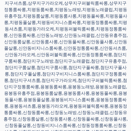
지구셔츠룸,상무지구가라오케,상무지구퍼블릭룸싸롱,상무지구
정통룸싸롱,치평동룸싸롱,치평동노래방,치평동노래클럽,치평동
유흥주점,치평동룸살롱,치평동룸사롱,치평동풀싸롱,치평동풀사
롱,치평동풀살롱,치평동비지니스룸싸롱,치평동정통룸싸롱,치평
동셔츠룸,치평동가라오케,치평동퍼블릭룸싸롱,치평동정통룸싸
롱,신안동룸싸롱,신안동노래방,신안동노래클럽,신안동유흥주점,
신안동룸살롱,신안동룸사롱,신안동풀싸롱,신안동풀사롱,신안동
풀살롱,신안동비지니스룸싸롱,신안동정통룸싸롱,신안동셔츠룸,
신안동가라오케,신안동퍼블릭룸싸롱,신안동정통룸싸롱,첨단지
구룸싸롱,첨단지구노래방,첨단지구노래클럽,첨단지구유흥주점,
첨단지구룸살롱,첨단지구룸사롱,첨단지구풀싸롱,첨단지구풀사
롱,첨단지구풀살롱,첨단지구비지니스룸싸롱,첨단지구정통룸싸
롱,첨단지구셔츠룸,첨단지구가라오케,첨단지구퍼블릭룸싸롱,첨
단지구정통룸싸롱,용봉동룸싸롱,용봉동노래방,용봉동노래클럽,
용봉동유흥주점,용봉동룸살롱,용봉동룸사롱,용봉동풀싸롱,용봉
동풀사롱,용봉동풀살롱,용봉동비지니스룸싸롱,용봉동정통룸싸
롱,용봉동셔츠룸,용봉동가라오케,용봉동퍼블릭룸싸롱,용봉동정
통룸싸롱,신창동룸싸롱,신창동노래방,신창동노래클럽,신창동유
흥주점,신창동룸살롱,신창동룸사롱,신창동풀싸롱,신창동풀사롱,
신창동풀살롱,신창동비지니스룸싸롱,신창동정통룸싸롱,신창동