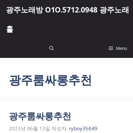
컨
광주노래방 O1O.5712.0948 광주노래
텐
츠
로
홀
건
너
뛰
Menu
기
광주룸싸롱추천
광주룸싸롱추천
2023년 06월 13일
작성자:
ryboy35649