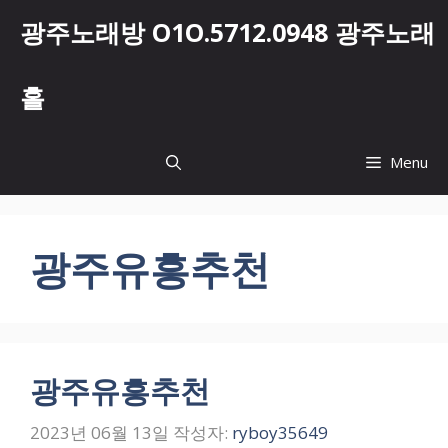
컨
광주노래방 O1O.5712.0948 광주노래
텐
츠
로
홀
건
너
뛰
Menu
기
광주유흥추천
광주유흥추천
2023년 06월 13일
작성자:
ryboy35649