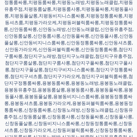
정통룸싸롱,치평동룸싸롱,치평동노래방,치평동노래클럽,치평동
유흥주점,치평동룸살롱,치평동룸사롱,치평동풀싸롱,치평동풀사
롱,치평동풀살롱,치평동비지니스룸싸롱,치평동정통룸싸롱,치평
동셔츠룸,치평동가라오케,치평동퍼블릭룸싸롱,치평동정통룸싸
롱,신안동룸싸롱,신안동노래방,신안동노래클럽,신안동유흥주점,
신안동룸살롱,신안동룸사롱,신안동풀싸롱,신안동풀사롱,신안동
풀살롱,신안동비지니스룸싸롱,신안동정통룸싸롱,신안동셔츠룸,
신안동가라오케,신안동퍼블릭룸싸롱,신안동정통룸싸롱,첨단지
구룸싸롱,첨단지구노래방,첨단지구노래클럽,첨단지구유흥주점,
첨단지구룸살롱,첨단지구룸사롱,첨단지구풀싸롱,첨단지구풀사
롱,첨단지구풀살롱,첨단지구비지니스룸싸롱,첨단지구정통룸싸
롱,첨단지구셔츠룸,첨단지구가라오케,첨단지구퍼블릭룸싸롱,첨
단지구정통룸싸롱,용봉동룸싸롱,용봉동노래방,용봉동노래클럽,
용봉동유흥주점,용봉동룸살롱,용봉동룸사롱,용봉동풀싸롱,용봉
동풀사롱,용봉동풀살롱,용봉동비지니스룸싸롱,용봉동정통룸싸
롱,용봉동셔츠룸,용봉동가라오케,용봉동퍼블릭룸싸롱,용봉동정
통룸싸롱,신창동룸싸롱,신창동노래방,신창동노래클럽,신창동유
흥주점,신창동룸살롱,신창동룸사롱,신창동풀싸롱,신창동풀사롱,
신창동풀살롱,신창동비지니스룸싸롱,신창동정통룸싸롱,신창동
셔츠룸,신창동가라오케,신창동퍼블릭룸싸롱,신창동정통룸싸롱,
신가동룸싸롱,신가동노래방,신가동노래클럽,신가동유흥주점,신