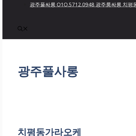
광주풀싸롱 O1O.5712.0948 광주룸싸롱 
광주풀사롱
치평동가라오케