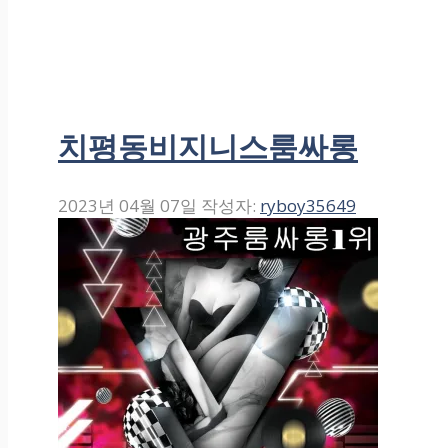
치평동비지니스룸싸롱
2023년 04월 07일
작성자:
ryboy35649