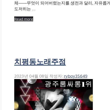
체――무엇이 되어버렸는지를.생전과 달리, 자유롭게 
도저히는 …
Read more
치평동노래주점
2023년 04월 08일
작성자:
ryboy35649