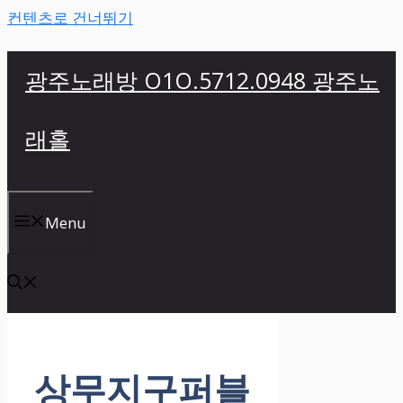
컨텐츠로 건너뛰기
광주노래방 O1O.5712.0948 광주노
래홀
Menu
상무지구퍼블