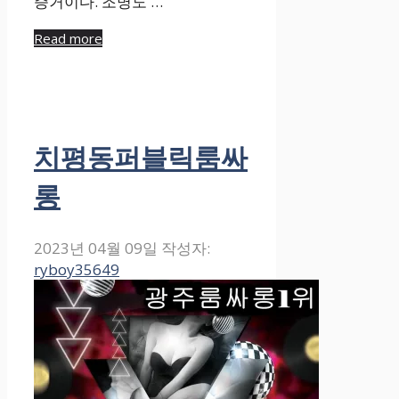
증거이다. 조명도 …
Read more
치평동퍼블릭룸싸
롱
2023년 04월 09일
작성자:
ryboy35649