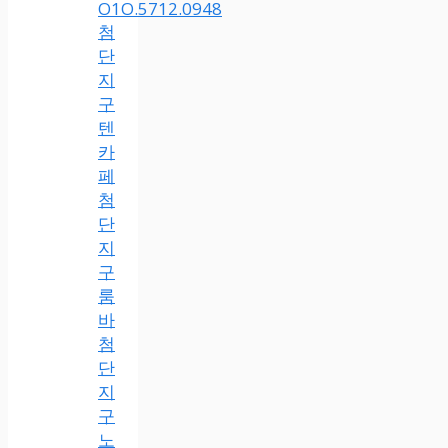
O1O.5712.0948
첨
단
지
구
텐
카
페
첨
단
지
구
룸
바
첨
단
지
구
노