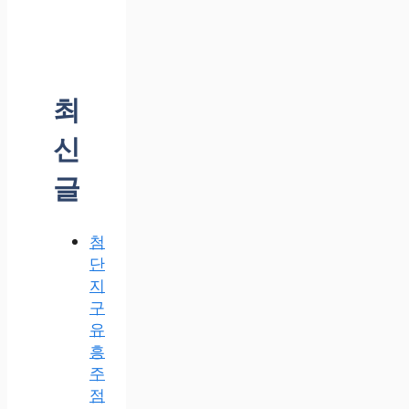
최
신
글
첨
단
지
구
유
흥
주
점