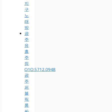
지
구
노
래
방
광
주
유
흥
주
점
O1O.5712.0948
광
주
퍼
블
릭
룸
싸