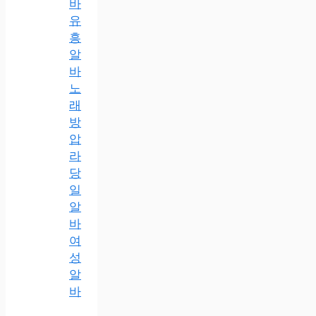
바
유
흥
알
바
노
래
방
압
라
당
일
알
바
여
성
알
바