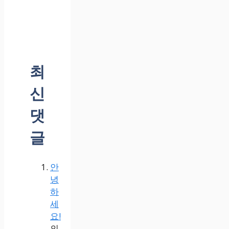
최
신
댓
글
안
녕
하
세
요!
의