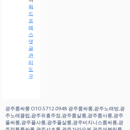
워
드
프
레
스
댓
글
관
리
도
구
광주룸싸롱 O1O.5712.0948 광주룸싸롱,광주노래방,광
주노래클럽,광주유흥주점,광주룸살롱,광주룸사롱,광주
풀싸롱,광주풀사롱,광주풀살롱,광주비지니스룸싸롱,광
주정통룸싸롱,광주셔츠룸,광주가라오케,광주퍼블릭룸