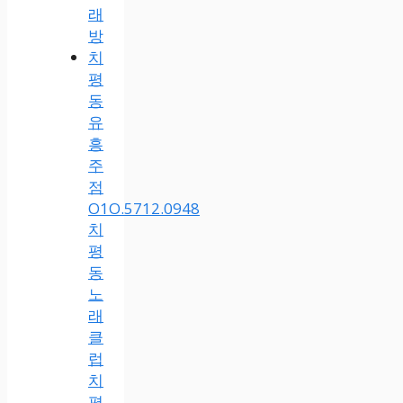
래
방
치
평
동
유
흥
주
점
O1O.5712.0948
치
평
동
노
래
클
럽
치
평