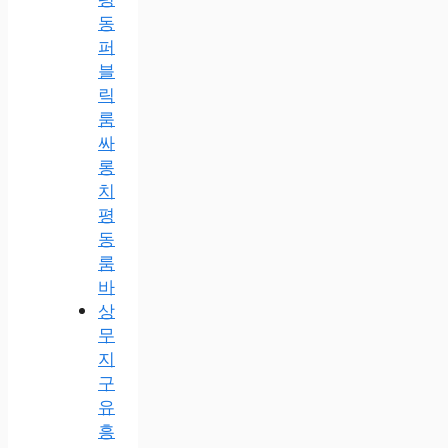
동
퍼
블
릭
룸
싸
롱
치
평
동
룸
바
상
무
지
구
유
흥