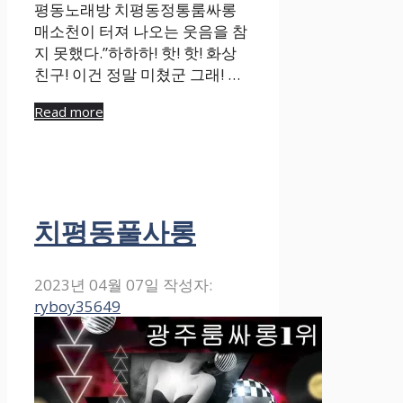
평동노래방 치평동정통룸싸롱
매소천이 터져 나오는 웃음을 참
지 못했다.”하하하! 핫! 핫! 화상
친구! 이건 정말 미쳤군 그래! …
Read more
치평동풀사롱
2023년 04월 07일
작성자:
ryboy35649