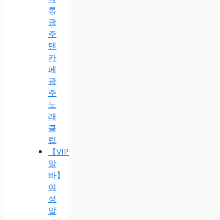
롱
광
주
텐
카
페
광
주
노
래
클
럽
【VIP
알
바】
여
성
알