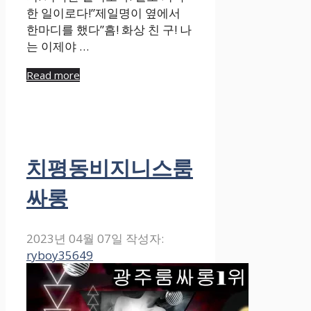
한 일이로다!”제일명이 옆에서
한마디를 했다”흠! 화상 친 구! 나
는 이제야 …
Read more
치평동비지니스룸
싸롱
2023년 04월 07일
작성자:
ryboy35649