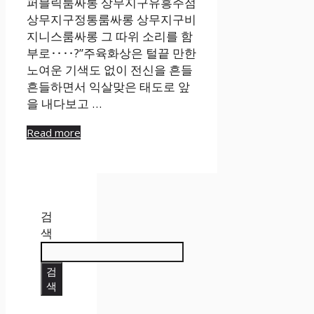
퍼블릭룸싸롱 상무지구유흥주점
상무지구정통룸싸롱 상무지구비
지니스룸싸롱 그 따위 소리를 함
부로‥‥?”주육화상은 털끝 만한
노여운 기색도 없이 전신을 흔들
흔들하면서 익살맞은 태도로 앞
을 내다보고 …
Read more
검
색
검
색