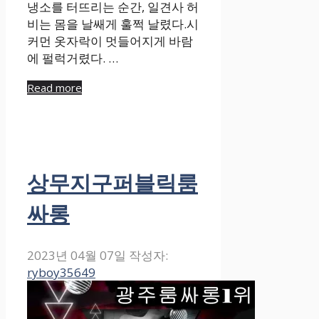
냉소를 터뜨리는 순간, 일견사 허
비는 몸을 날쌔게 훌쩍 날렸다.시
커먼 옷자락이 멋들어지게 바람
에 펄럭거렸다. …
Read more
상무지구퍼블릭룸
싸롱
2023년 04월 07일
작성자:
ryboy35649