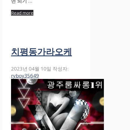
면 되기 …
Read more
치평동가라오케
2023년 04월 10일
작성자:
ryboy35649