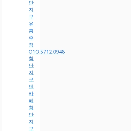
단
지
구
유
흥
주
점
O1O.5712.0948
첨
단
지
구
텐
카
페
첨
단
지
구