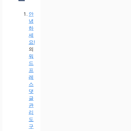
안
녕
하
세
요!
의
워
드
프
레
스
댓
글
관
리
도
구