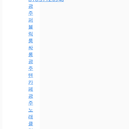
광
주
퍼
블
릭
룸
싸
롱
광
주
텐
카
페
광
주
노
래
클