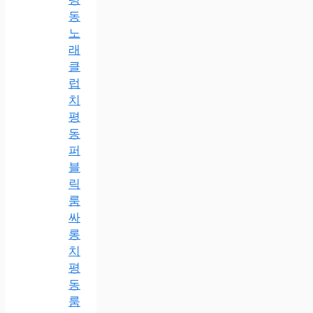
동
노
래
클
럽
치
평
동
퍼
블
릭
룸
싸
롱
치
평
동
룸