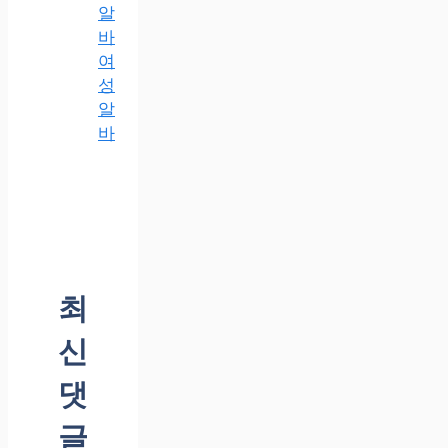
알
바
여
성
알
바
최
신
댓
글