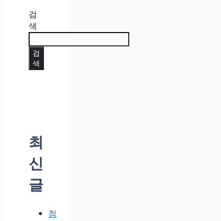
검
색
검
색
최
신
글
첨