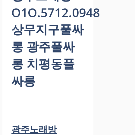
O1O.5712.0948
상무지구풀싸
롱 광주풀싸
롱 치평동풀
싸롱
광주노래방