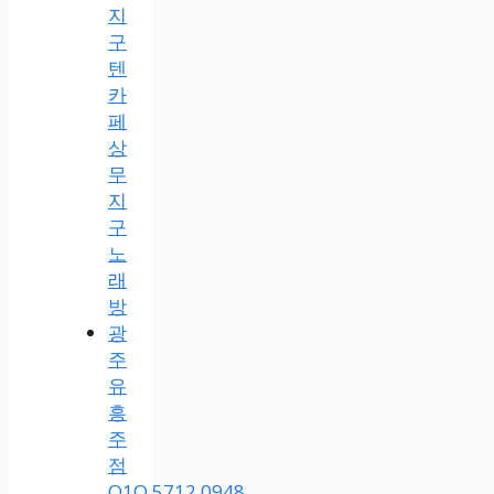
지
구
텐
카
페
상
무
지
구
노
래
방
광
주
유
흥
주
점
O1O.5712.0948