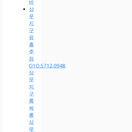
바
상
무
지
구
유
흥
주
점
O1O.5712.0948
상
무
지
구
룸
싸
롱
상
무