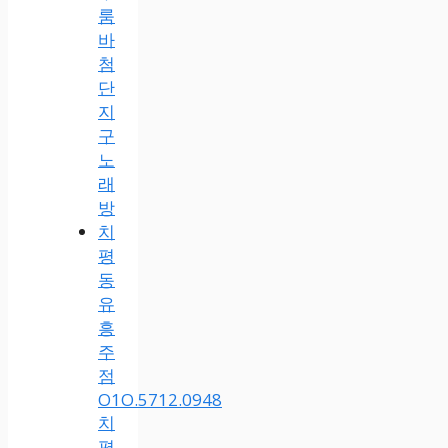
룸
바
첨
단
지
구
노
래
방
치
평
동
유
흥
주
점
O1O.5712.0948
치
평