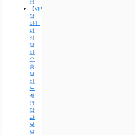
럽
【VIP
알
바】
여
성
알
바
유
흥
알
바
노
래
방
압
라
당
일