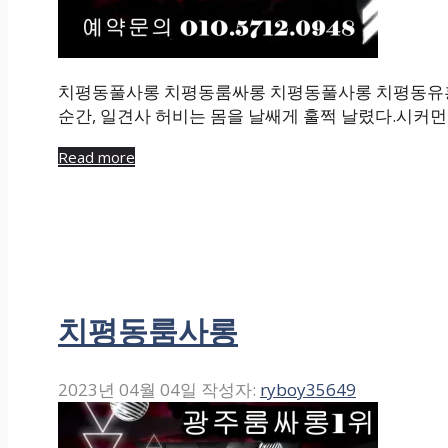
치평동풀사롱 치평동룸싸롱 치평동풀사롱 치평동유
순간, 일견사 허비는 몸을 날쌔게 훌쩍 날렸다.시커
Read more
치평동룸사롱
2023년 04월 04일
작성자:
ryboy35649