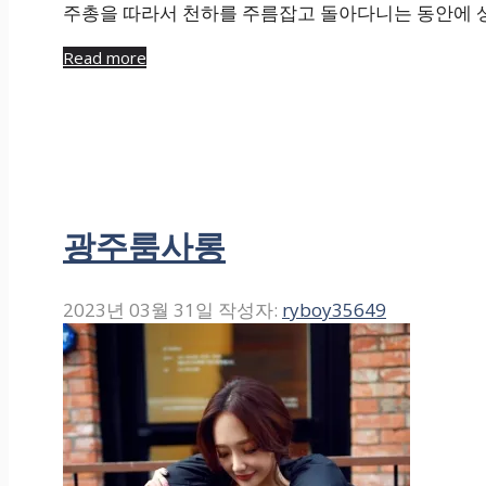
주총을 따라서 천하를 주름잡고 돌아다니는 동안에 상
Read more
광주룸사롱
2023년 03월 31일
작성자:
ryboy35649