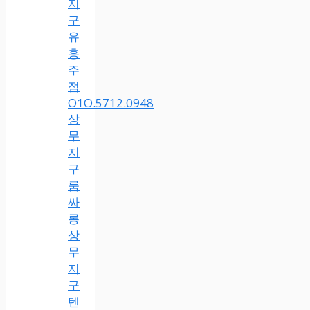
지
구
유
흥
주
점
O1O.5712.0948
상
무
지
구
룸
싸
롱
상
무
지
구
텐