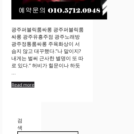
광주퍼블릭룸싸롱 광주퍼블릭룸
싸롱 광주유흥주점 광주노래방
광주정통룸싸롱 주육화상이 서
슴지 않고 대꾸했다.”나 말이지?
내게는 벌써 근사한 별명이 또 따
로 있다.” 허비가 힐문이나 하듯
…
Read more
검
색