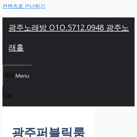
컨텐츠로 건너뛰기
광주노래방 O1O.5712.0948 광주노
래홀
Menu
광주퍼블릭룸