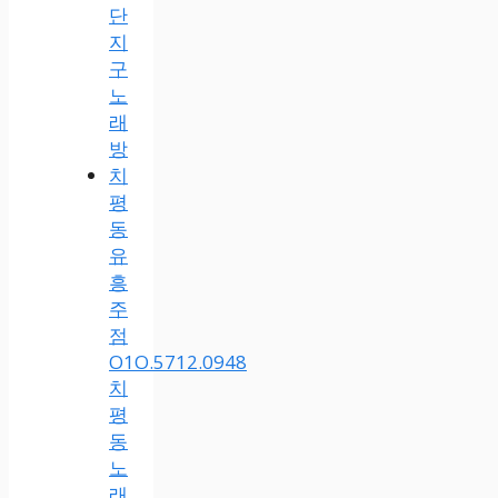
단
지
구
노
래
방
치
평
동
유
흥
주
점
O1O.5712.0948
치
평
동
노
래