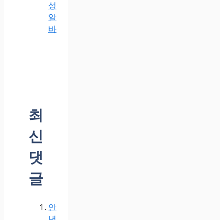
성
알
바
최
신
댓
글
안
녕