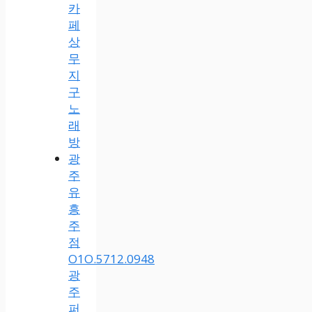
카
페
상
무
지
구
노
래
방
광
주
유
흥
주
점
O1O.5712.0948
광
주
퍼