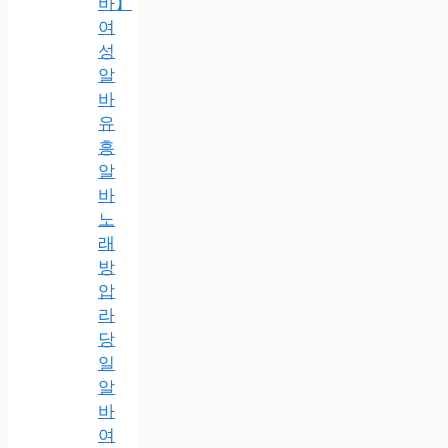
바】
여
성
알
바
유
흥
알
바
노
래
방
압
라
당
일
알
바
여