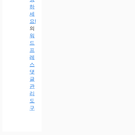
하
세
요!
의
워
드
프
레
스
댓
글
관
리
도
구