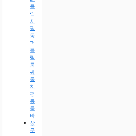
클
럽
치
평
동
퍼
블
릭
룸
싸
롱
치
평
동
룸
바
상
무