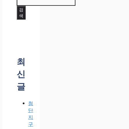
검
색
최
신
글
첨
단
지
구