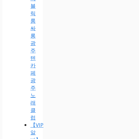
블
릭
룸
싸
롱
광
주
텐
카
페
광
주
노
래
클
럽
【VIP
알