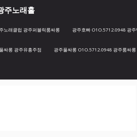
8 광주노래홀
방 광주노래클럽 광주퍼블릭룸싸롱
광주호빠 O1O.5712.0948
광주풀싸롱 광주유흥주점
광주풀싸롱 O1O.5712.0948 광주룸