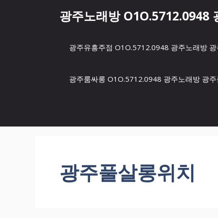
컨
광주노래방 O1O.5712.094
텐
츠
로
광주유흥주점 O1O.5712.0948 광주노래
건
너
뛰
광주룸싸롱 O1O.5712.0948 광주노래방 
기
광주풀살롱위치