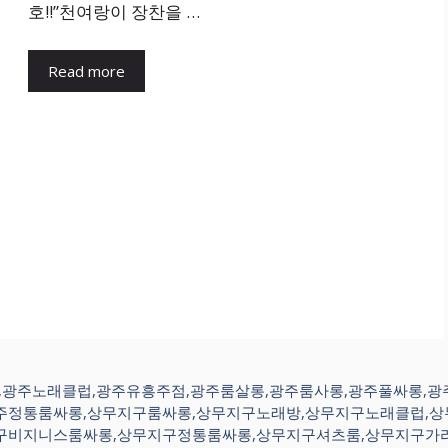
호!!”천여랑이 장찬을 …
Read more
주노래방,광주노래클럽,광주유흥주점,광주룸살롱,광주룸사롱,광주풀싸롱
주정통룸싸롱,상무지구룸싸롱,상무지구노래방,상무지구노래클럽,
구비지니스룸싸롱,상무지구정통룸싸롱,상무지구셔츠룸,상무지구가