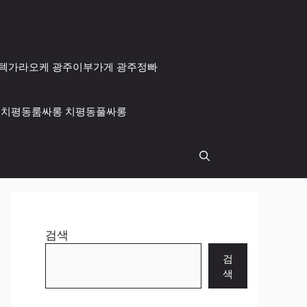
 광주텍가라오케 광주이부가게 광주정빠
싸롱 치평동룸싸롱 치평동풀싸롱
검색
검
색