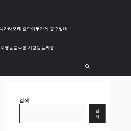
 광주텍가라오케 광주이부가게 광주정빠
싸롱 치평동룸싸롱 치평동풀싸롱
검색
검
색