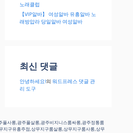
노래클럽
【VIP알바】 여성알바 유흥알바 노
래방압라 당일알바 여성알바
최신 댓글
안녕하세요!
의
워드프레스 댓글 관
리 도구
,광주풀사롱,광주풀살롱,광주비지니스룸싸롱,광주정통룸
상무지구유흥주점,상무지구룸살롱,상무지구룸사롱,상무