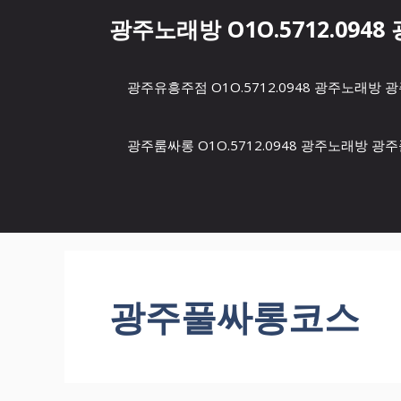
컨
광주노래방 O1O.5712.094
텐
츠
로
광주유흥주점 O1O.5712.0948 광주노래
건
너
뛰
광주룸싸롱 O1O.5712.0948 광주노래방 
기
광주풀싸롱코스