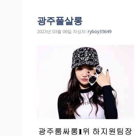
광주풀살롱
2023년 03월 06일
작성자:
ryboy35649