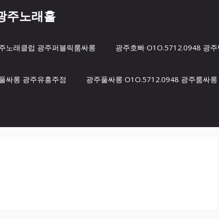
8 광주노래홀
방 광주노래클럽 광주퍼블릭룸싸롱
광주호빠 O1O.5712.0948
광주풀싸롱 광주유흥주점
광주풀싸롱 O1O.5712.0948 광주룸