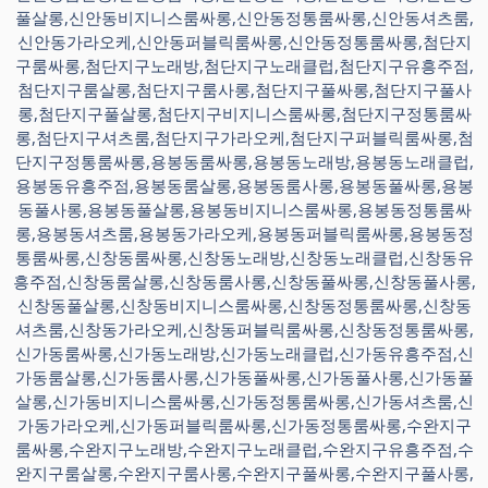
풀살롱,신안동비지니스룸싸롱,신안동정통룸싸롱,신안동셔츠룸,
신안동가라오케,신안동퍼블릭룸싸롱,신안동정통룸싸롱,첨단지
구룸싸롱,첨단지구노래방,첨단지구노래클럽,첨단지구유흥주점,
첨단지구룸살롱,첨단지구룸사롱,첨단지구풀싸롱,첨단지구풀사
롱,첨단지구풀살롱,첨단지구비지니스룸싸롱,첨단지구정통룸싸
롱,첨단지구셔츠룸,첨단지구가라오케,첨단지구퍼블릭룸싸롱,첨
단지구정통룸싸롱,용봉동룸싸롱,용봉동노래방,용봉동노래클럽,
용봉동유흥주점,용봉동룸살롱,용봉동룸사롱,용봉동풀싸롱,용봉
동풀사롱,용봉동풀살롱,용봉동비지니스룸싸롱,용봉동정통룸싸
롱,용봉동셔츠룸,용봉동가라오케,용봉동퍼블릭룸싸롱,용봉동정
통룸싸롱,신창동룸싸롱,신창동노래방,신창동노래클럽,신창동유
흥주점,신창동룸살롱,신창동룸사롱,신창동풀싸롱,신창동풀사롱,
신창동풀살롱,신창동비지니스룸싸롱,신창동정통룸싸롱,신창동
셔츠룸,신창동가라오케,신창동퍼블릭룸싸롱,신창동정통룸싸롱,
신가동룸싸롱,신가동노래방,신가동노래클럽,신가동유흥주점,신
가동룸살롱,신가동룸사롱,신가동풀싸롱,신가동풀사롱,신가동풀
살롱,신가동비지니스룸싸롱,신가동정통룸싸롱,신가동셔츠룸,신
가동가라오케,신가동퍼블릭룸싸롱,신가동정통룸싸롱,수완지구
룸싸롱,수완지구노래방,수완지구노래클럽,수완지구유흥주점,수
완지구룸살롱,수완지구룸사롱,수완지구풀싸롱,수완지구풀사롱,