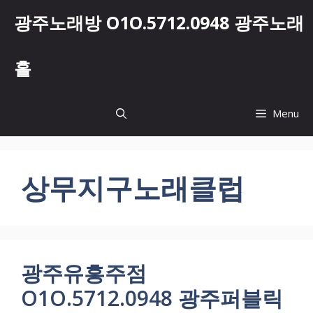
컨
광주노래방 O1O.5712.0948 광주노래
텐
츠
로
홀
건
너
뛰
Menu
기
상무지구노래클럽
광주유흥주점
O1O.5712.0948 광주퍼블릭