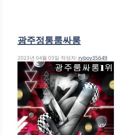
광주정통룸싸롱
2023년 04월 03일
작성자:
ryboy35649