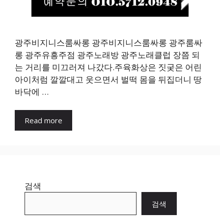
광주비지니스룸싸롱 광주비지니스룸싸롱 광주룸싸
롱 광주유흥주점 광주노래방 광주노래클럽 장쯤 되
는 거리를 미끄러져 나갔다.주육화상은 짓궂은 어린
아이처럼 깔깔대고 웃으면서 벌떡 몸을 뒤집더니 땅
바닥에 …
Read more
검색
검색