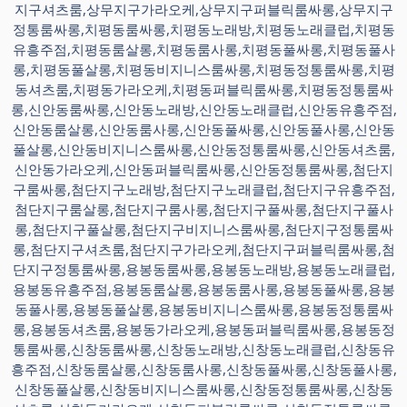
지구셔츠룸,상무지구가라오케,상무지구퍼블릭룸싸롱,상무지구
정통룸싸롱,치평동룸싸롱,치평동노래방,치평동노래클럽,치평동
유흥주점,치평동룸살롱,치평동룸사롱,치평동풀싸롱,치평동풀사
롱,치평동풀살롱,치평동비지니스룸싸롱,치평동정통룸싸롱,치평
동셔츠룸,치평동가라오케,치평동퍼블릭룸싸롱,치평동정통룸싸
롱,신안동룸싸롱,신안동노래방,신안동노래클럽,신안동유흥주점,
신안동룸살롱,신안동룸사롱,신안동풀싸롱,신안동풀사롱,신안동
풀살롱,신안동비지니스룸싸롱,신안동정통룸싸롱,신안동셔츠룸,
신안동가라오케,신안동퍼블릭룸싸롱,신안동정통룸싸롱,첨단지
구룸싸롱,첨단지구노래방,첨단지구노래클럽,첨단지구유흥주점,
첨단지구룸살롱,첨단지구룸사롱,첨단지구풀싸롱,첨단지구풀사
롱,첨단지구풀살롱,첨단지구비지니스룸싸롱,첨단지구정통룸싸
롱,첨단지구셔츠룸,첨단지구가라오케,첨단지구퍼블릭룸싸롱,첨
단지구정통룸싸롱,용봉동룸싸롱,용봉동노래방,용봉동노래클럽,
용봉동유흥주점,용봉동룸살롱,용봉동룸사롱,용봉동풀싸롱,용봉
동풀사롱,용봉동풀살롱,용봉동비지니스룸싸롱,용봉동정통룸싸
롱,용봉동셔츠룸,용봉동가라오케,용봉동퍼블릭룸싸롱,용봉동정
통룸싸롱,신창동룸싸롱,신창동노래방,신창동노래클럽,신창동유
흥주점,신창동룸살롱,신창동룸사롱,신창동풀싸롱,신창동풀사롱,
신창동풀살롱,신창동비지니스룸싸롱,신창동정통룸싸롱,신창동