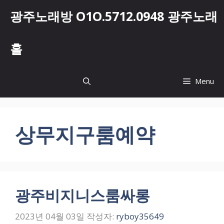
컨
광주노래방 O1O.5712.0948 광주노래
텐
츠
로
홀
건
너
뛰
Menu
기
상무지구룸예약
광주비지니스룸싸롱
2023년 04월 03일
작성자:
ryboy35649