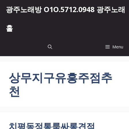
컨
광주노래방 O1O.5712.0948 광주노래
텐
츠
로
홀
건
너
뛰
Menu
기
상무지구유흥주점추
천
치평동정통룸싸롱견적