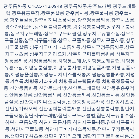
광주룸싸롱 O1O.5712.0948 광주룸싸롱,광주노래방,광주노래클
럽,광주유흥주점,광주룸살롱,광주룸사롱,광주풀싸롱,광주풀사
롱,광주풀살롱,광주비지니스룸싸롱,광주정통룸싸롱,광주셔츠룸,
광주가라오케,광주퍼블릭룸싸롱,광주정통룸싸롱,상무지구룸싸
롱,상무지구노래방,상무지구노래클럽,상무지구유흥주점,상무지
구룸살롱,상무지구룸사롱,상무지구풀싸롱,상무지구풀사롱,상무
지구풀살롱,상무지구비지니스룸싸롱,상무지구정통룸싸롱,상무
지구셔츠룸,상무지구가라오케,상무지구퍼블릭룸싸롱,상무지구
정통룸싸롱,치평동룸싸롱,치평동노래방,치평동노래클럽,치평동
유흥주점,치평동룸살롱,치평동룸사롱,치평동풀싸롱,치평동풀사
롱,치평동풀살롱,치평동비지니스룸싸롱,치평동정통룸싸롱,치평
동셔츠룸,치평동가라오케,치평동퍼블릭룸싸롱,치평동정통룸싸
롱,신안동룸싸롱,신안동노래방,신안동노래클럽,신안동유흥주점,
신안동룸살롱,신안동룸사롱,신안동풀싸롱,신안동풀사롱,신안동
풀살롱,신안동비지니스룸싸롱,신안동정통룸싸롱,신안동셔츠룸,
신안동가라오케,신안동퍼블릭룸싸롱,신안동정통룸싸롱,첨단지
구룸싸롱,첨단지구노래방,첨단지구노래클럽,첨단지구유흥주점,
첨단지구룸살롱,첨단지구룸사롱,첨단지구풀싸롱,첨단지구풀사
롱,첨단지구풀살롱,첨단지구비지니스룸싸롱,첨단지구정통룸싸
롱,첨단지구셔츠룸,첨단지구가라오케,첨단지구퍼블릭룸싸롱,첨