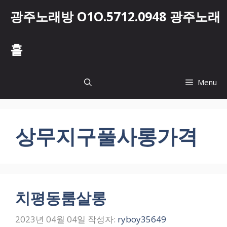
컨
광주노래방 O1O.5712.0948 광주노래
텐
츠
로
홀
건
너
뛰
Menu
기
상무지구풀사롱가격
치평동룸살롱
2023년 04월 04일
작성자:
ryboy35649