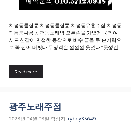
치평동룸살롱 치평동룸살롱 치평동유흥주점 치평동
정통룸싸롱 치평동노래방 오른손을 가볍게 움직여
서 귀신같이 민첩한 동작으로 비수 끝을 두 손가락으
로 꼭 집어 버렸다.무영객은 껄껄껄 웃었다.”못생긴
…
Read more
광주노래주점
2023년 04월 03일
작성자:
ryboy35649