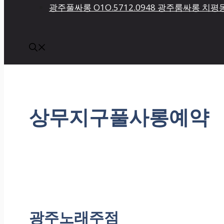
광주풀싸롱 O1O.5712.0948 광주룸싸롱 
상무지구풀사롱예약
광주노래주점