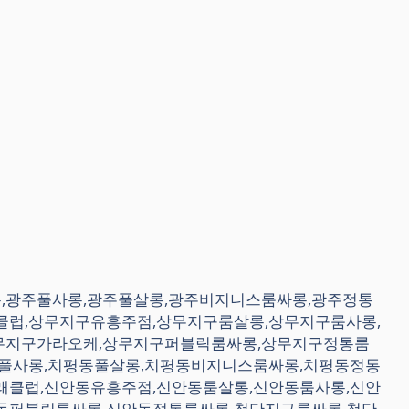
싸롱,광주풀사롱,광주풀살롱,광주비지니스룸싸롱,광주정통
클럽,상무지구유흥주점,상무지구룸살롱,상무지구룸사롱,
무지구가라오케,상무지구퍼블릭룸싸롱,상무지구정통룸
동풀사롱,치평동풀살롱,치평동비지니스룸싸롱,치평동정통
래클럽,신안동유흥주점,신안동룸살롱,신안동룸사롱,신안
동퍼블릭룸싸롱,신안동정통룸싸롱,첨단지구룸싸롱,첨단