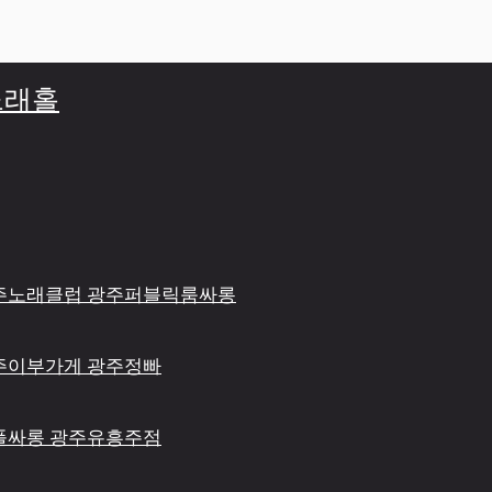
주노래홀
 광주노래클럽 광주퍼블릭룸싸롱
 광주이부가게 광주정빠
광주풀싸롱 광주유흥주점