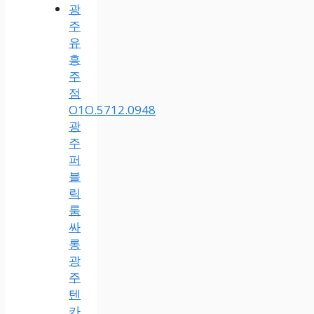
광
주
유
흥
주
점
O1O.5712.0948
광
주
퍼
블
릭
룸
싸
롱
광
주
텐
카