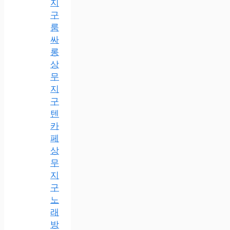
지
구
룸
싸
롱
상
무
지
구
텐
카
페
상
무
지
구
노
래
방