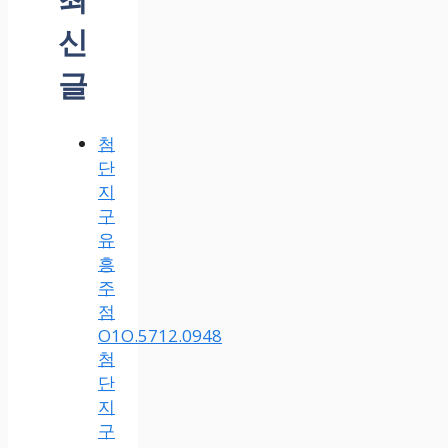
신
글
첨
단
지
구
유
흥
주
점
O1O.5712.0948
첨
단
지
구