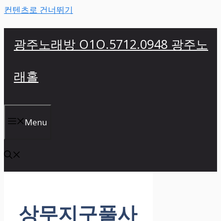
컨텐츠로 건너뛰기
광주노래방 O1O.5712.0948 광주노
래홀
Menu
상무지구풀사