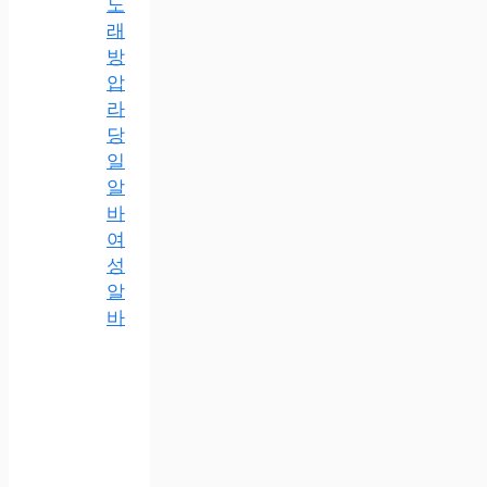
노
래
방
압
라
당
일
알
바
여
성
알
바