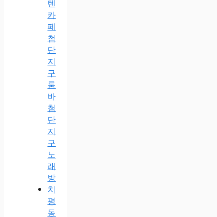
텐
카
페
첨
단
지
구
룸
바
첨
단
지
구
노
래
방
치
평
동