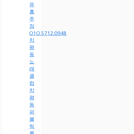
유
흥
주
점
O1O.5712.0948
치
평
동
노
래
클
럽
치
평
동
퍼
블
릭
룸