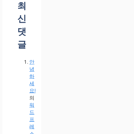
최
신
댓
글
안
녕
하
세
요!
의
워
드
프
레
스