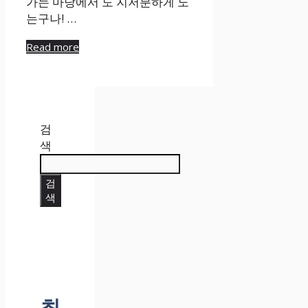
가는 마당에서 도 지저분하게 노
는구나! …
Read more
검
색
검
색
최