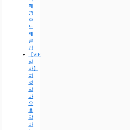
페
광
주
노
래
클
럽
【VIP
알
바】
여
성
알
바
유
흥
알
바