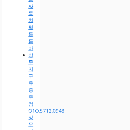
싸
롱
치
평
동
룸
바
상
무
지
구
유
흥
주
점
O1O.5712.0948
상
무