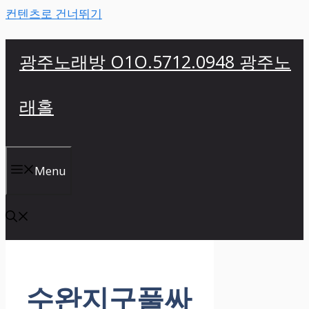
컨텐츠로 건너뛰기
광주노래방 O1O.5712.0948 광주노
래홀
Menu
수완지구풀싸