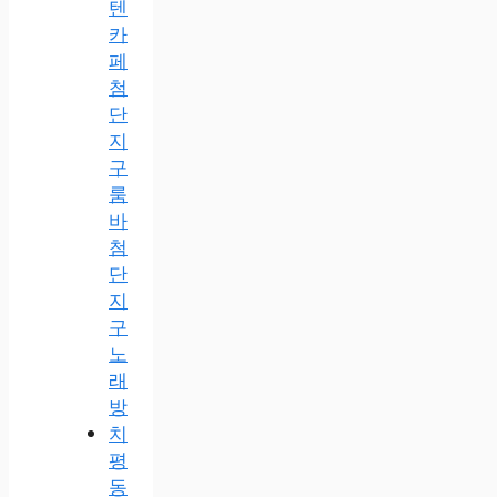
텐
카
페
첨
단
지
구
룸
바
첨
단
지
구
노
래
방
치
평
동