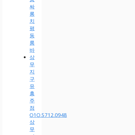
싸
롱
치
평
동
룸
바
상
무
지
구
유
흥
주
점
O1O.5712.0948
상
무