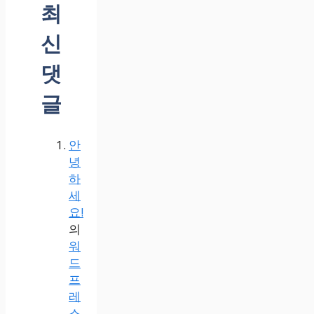
최
신
댓
글
안
녕
하
세
요!
의
워
드
프
레
스