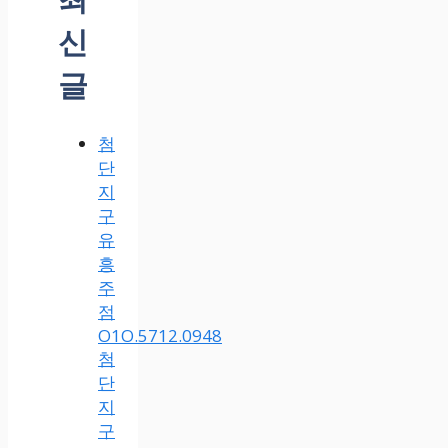
신
글
첨
단
지
구
유
흥
주
점
O1O.5712.0948
첨
단
지
구