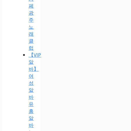
페
광
주
노
래
클
럽
【VIP
알
바】
여
성
알
바
유
흥
알
바