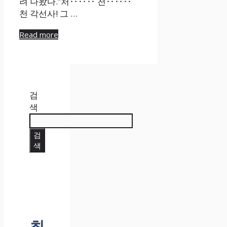
려 나왔다.”처‥‥‥ 천‥‥‥
천 각선사! 그 …
Read more
검
색
검
색
최