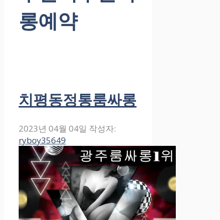
롱예약
치평동정통룸싸롱
2023년 04월 04일
작성자:
ryboy35649