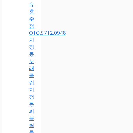
유
흥
주
점
O1O.5712.0948
치
평
동
노
래
클
럽
치
평
동
퍼
블
릭
룸