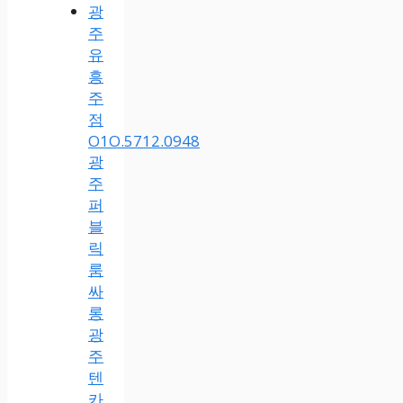
광
주
유
흥
주
점
O1O.5712.0948
광
주
퍼
블
릭
룸
싸
롱
광
주
텐
카