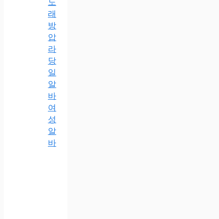
노
래
방
압
라
당
일
알
바
여
성
알
바