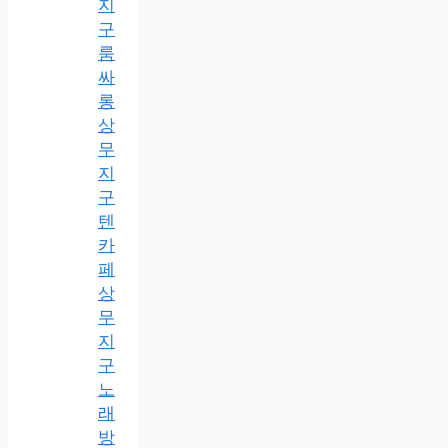
지
구
룸
싸
롱
상
무
지
구
텐
카
페
상
무
지
구
노
래
방