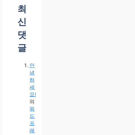
최
신
댓
글
안
녕
하
세
요!
의
워
드
프
레