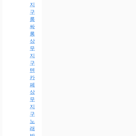
지
구
룸
싸
롱
상
무
지
구
텐
카
페
상
무
지
구
노
래
방