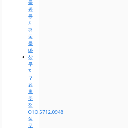
룸
싸
롱
치
평
동
룸
바
상
무
지
구
유
흥
주
점
O1O.5712.0948
상
무