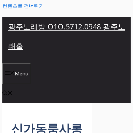
컨텐츠로 건너뛰기
광주노래방 O1O.5712.0948 광주노
래홀
Menu
신가동룸사롱