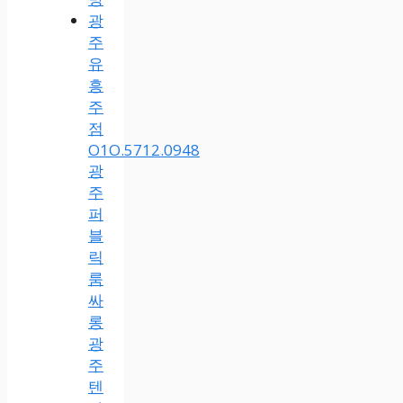
광
주
유
흥
주
점
O1O.5712.0948
광
주
퍼
블
릭
룸
싸
롱
광
주
텐