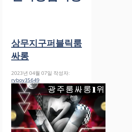
상무지구퍼블릭룸
싸롱
2023년 04월 07일
작성자:
ryboy35649