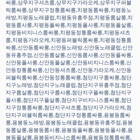
싸롱,상무지구셔츠룸,상무지구가라오케,상무지구퍼블
릭룸싸롱,상무지구정통룸싸롱,치평동룸싸롱,치평동노
래방,치평동노래클럽,치평동유흥주점,치평동룸살롱,치
평동룸사롱,치평동풀싸롱,치평동풀사롱,치평동풀살롱,
치평동비지니스룸싸롱,치평동정통룸싸롱,치평동셔츠
룸,치평동가라오케,치평동퍼블릭룸싸롱,치평동정통룸
싸롱,신안동룸싸롱,신안동노래방,신안동노래클럽,신안
동유흥주점,신안동룸살롱,신안동룸사롱,신안동풀싸롱,
신안동풀사롱,신안동풀살롱,신안동비지니스룸싸롱,신
안동정통룸싸롱,신안동셔츠룸,신안동가라오케,신안동
퍼블릭룸싸롱,신안동정통룸싸롱,첨단지구룸싸롱,첨단
지구노래방,첨단지구노래클럽,첨단지구유흥주점,첨단
지구룸살롱,첨단지구룸사롱,첨단지구풀싸롱,첨단지구
풀사롱,첨단지구풀살롱,첨단지구비지니스룸싸롱,첨단
지구정통룸싸롱,첨단지구셔츠룸,첨단지구가라오케,첨
단지구퍼블릭룸싸롱,첨단지구정통룸싸롱,용봉동룸싸
롱,용봉동노래방,용봉동노래클럽,용봉동유흥주점,용봉
동룸살롱,용봉동룸사롱,용봉동풀싸롱,용봉동풀사롱,용
봉동풀살롱,용봉동비지니스룸싸롱,용봉동정통룸싸롱,