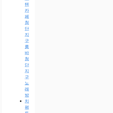
텐
카
페
첨
단
지
구
룸
바
첨
단
지
구
노
래
방
치
평