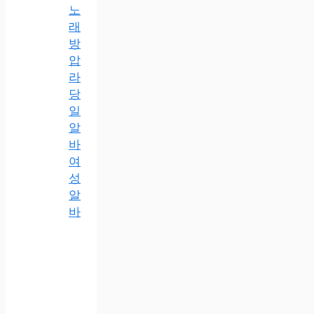
노
래
방
압
라
당
일
알
바
여
성
알
바