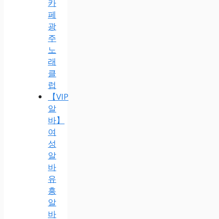
카
페
광
주
노
래
클
럽
【VIP
알
바】
여
성
알
바
유
흥
알
바