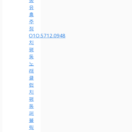
동
유
흥
주
점
O1O.5712.0948
치
평
동
노
래
클
럽
치
평
동
퍼
블
릭