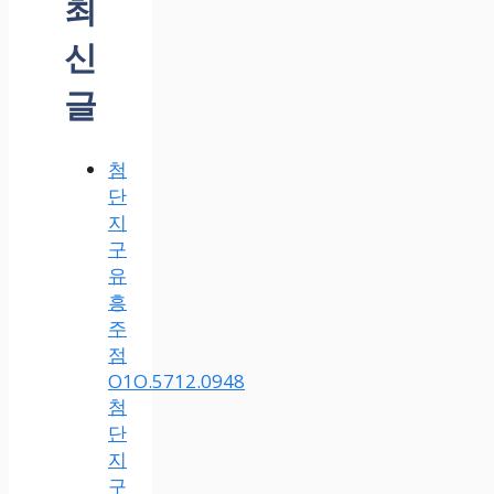
최
신
글
첨
단
지
구
유
흥
주
점
O1O.5712.0948
첨
단
지
구