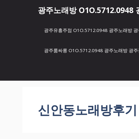
컨
광주노래방 O1O.5712.094
텐
츠
로
광주유흥주점 O1O.5712.0948 광주노래
건
너
뛰
광주룸싸롱 O1O.5712.0948 광주노래방 
기
신안동노래방후기