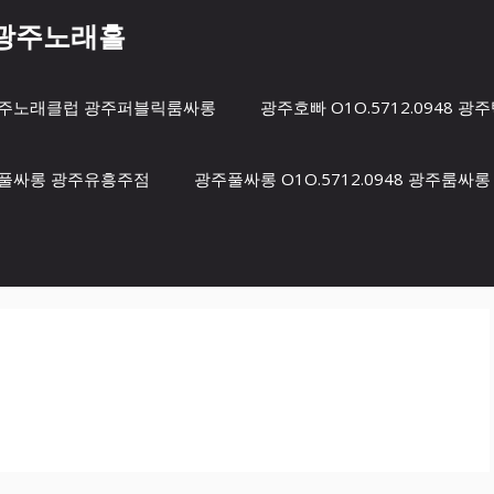
8 광주노래홀
방 광주노래클럽 광주퍼블릭룸싸롱
광주호빠 O1O.5712.0948
광주풀싸롱 광주유흥주점
광주풀싸롱 O1O.5712.0948 광주룸