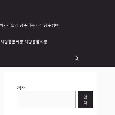
 광주텍가라오케 광주이부가게 광주정빠
싸롱 치평동룸싸롱 치평동풀싸롱
검색
검
색