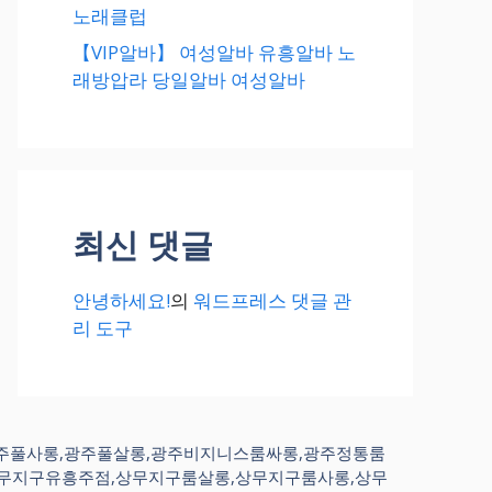
노래클럽
【VIP알바】 여성알바 유흥알바 노
래방압라 당일알바 여성알바
최신 댓글
안녕하세요!
의
워드프레스 댓글 관
리 도구
,광주풀사롱,광주풀살롱,광주비지니스룸싸롱,광주정통룸
상무지구유흥주점,상무지구룸살롱,상무지구룸사롱,상무