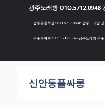
컨
광주노래방 O1O.5712.094
텐
츠
로
광주유흥주점 O1O.5712.0948 광주노래
건
너
뛰
광주룸싸롱 O1O.5712.0948 광주노래방 
기
신안동풀싸롱