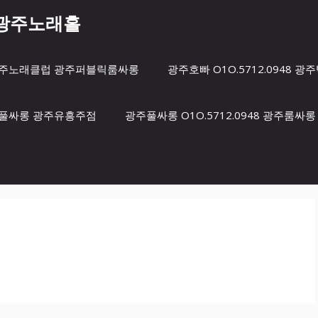
8 광주노래홀
방 광주노래클럽 광주퍼블릭룸싸롱
광주호빠 O1O.5712.0948
광주풀싸롱 광주유흥주점
광주풀싸롱 O1O.5712.0948 광주룸