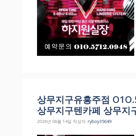
상무지구유흥주점 O1O.5
상무지구텐카페 상무지
2026년 06월 14일
작성자:
ryboy35649