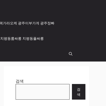
 광주텍가라오케 광주이부가게 광주정빠
싸롱 치평동룸싸롱 치평동풀싸롱
검색
검
색