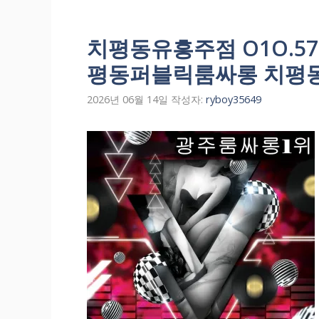
치평동유흥주점 O1O.57
평동퍼블릭룸싸롱 치평
2026년 06월 14일
작성자:
ryboy35649