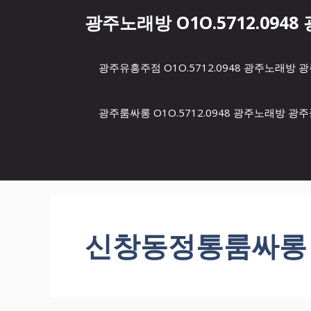
컨
광주노래방 O1O.5712.094
텐
츠
로
광주유흥주점 O1O.5712.0948 광주노래
건
너
뛰
광주룸싸롱 O1O.5712.0948 광주노래방 
기
신창동정통룸싸롱