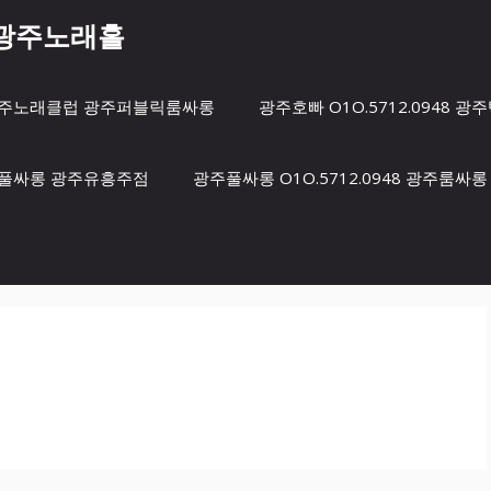
8 광주노래홀
방 광주노래클럽 광주퍼블릭룸싸롱
광주호빠 O1O.5712.0948
광주풀싸롱 광주유흥주점
광주풀싸롱 O1O.5712.0948 광주룸