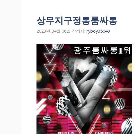
상무지구정통룸싸롱
2023년 04월 06일
작성자:
ryboy35649