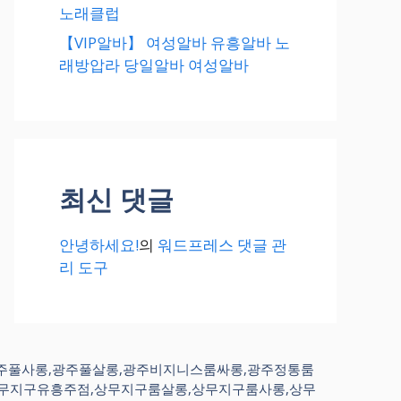
노래클럽
【VIP알바】 여성알바 유흥알바 노
래방압라 당일알바 여성알바
최신 댓글
안녕하세요!
의
워드프레스 댓글 관
리 도구
,광주풀사롱,광주풀살롱,광주비지니스룸싸롱,광주정통룸
상무지구유흥주점,상무지구룸살롱,상무지구룸사롱,상무