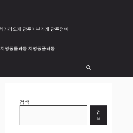
 광주텍가라오케 광주이부가게 광주정빠
싸롱 치평동룸싸롱 치평동풀싸롱
검색
검
색