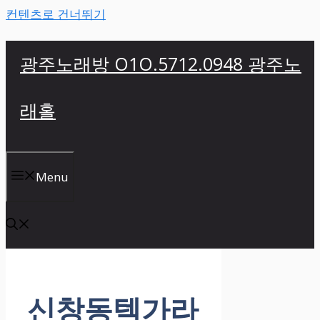
컨텐츠로 건너뛰기
광주노래방 O1O.5712.0948 광주노
래홀
Menu
신창동텍가라