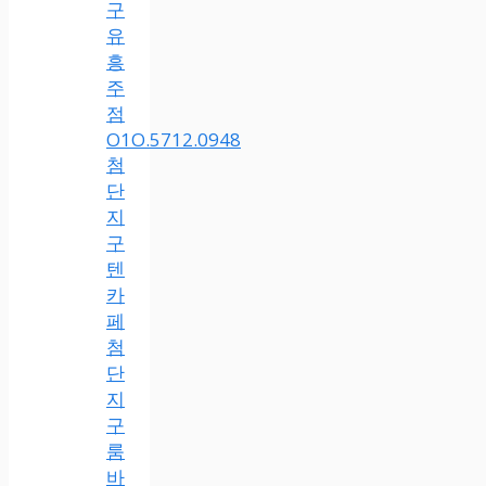
구
유
흥
주
점
O1O.5712.0948
첨
단
지
구
텐
카
페
첨
단
지
구
룸
바