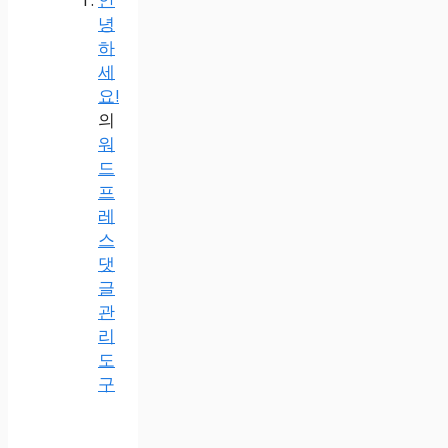
녕
하
세
요!
의
워
드
프
레
스
댓
글
관
리
도
구