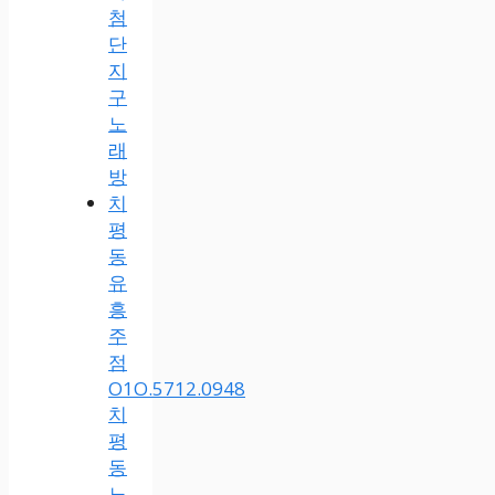
첨
단
지
구
노
래
방
치
평
동
유
흥
주
점
O1O.5712.0948
치
평
동
노