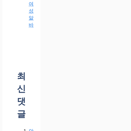
여
성
알
바
최
신
댓
글
안