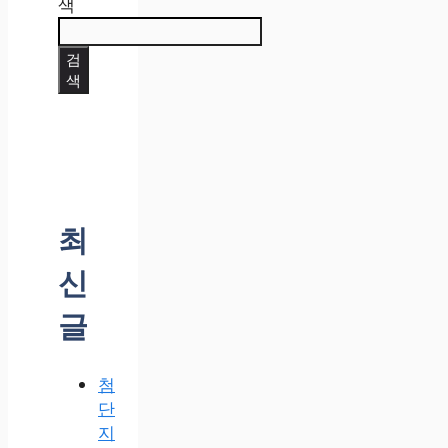
색
검
색
최
신
글
첨
단
지