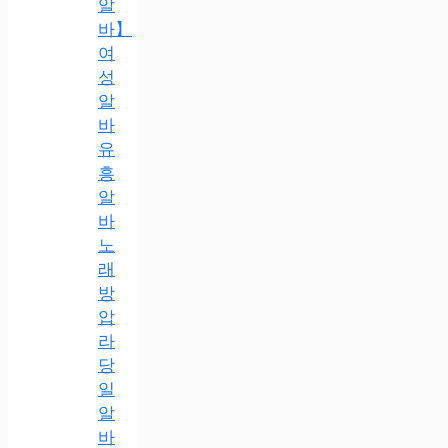
알
바】
여
성
알
바
유
흥
알
바
노
래
방
압
라
당
일
알
바