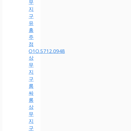
무
지
구
유
흥
주
점
O1O.5712.0948
상
무
지
구
룸
싸
롱
상
무
지
구