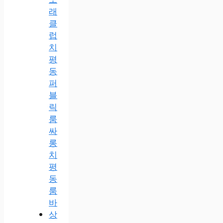
래
클
럽
치
평
동
퍼
블
릭
룸
싸
롱
치
평
동
룸
바
상