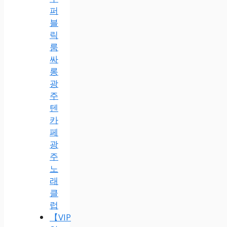
퍼
블
릭
룸
싸
롱
광
주
텐
카
페
광
주
노
래
클
럽
【VIP