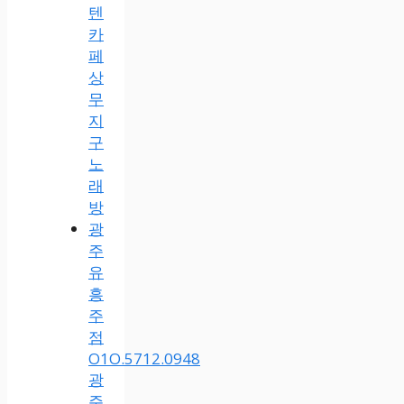
텐
카
페
상
무
지
구
노
래
방
광
주
유
흥
주
점
O1O.5712.0948
광
주