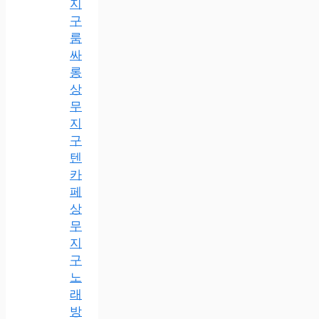
지
구
룸
싸
롱
상
무
지
구
텐
카
페
상
무
지
구
노
래
방