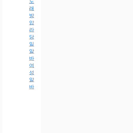
노
래
방
압
라
당
일
알
바
여
성
알
바