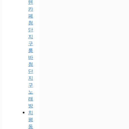
텐
카
페
첨
단
지
구
룸
바
첨
단
지
구
노
래
방
치
평
동