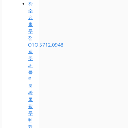
광
주
유
흥
주
점
O1O.5712.0948
광
주
퍼
블
릭
룸
싸
롱
광
주
텐
카