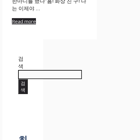
한마디를 했다”흠! 화상 친 구! 나
는 이제야 …
Read more
검
색
검
색
최