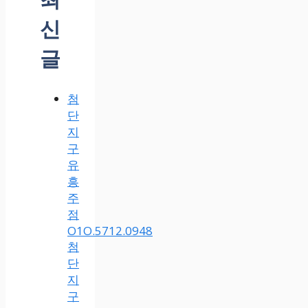
신
글
첨
단
지
구
유
흥
주
점
O1O.5712.0948
첨
단
지
구