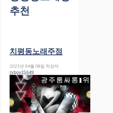
추천
치평동노래주점
2023년 04월 08일
작성자:
ryboy35649