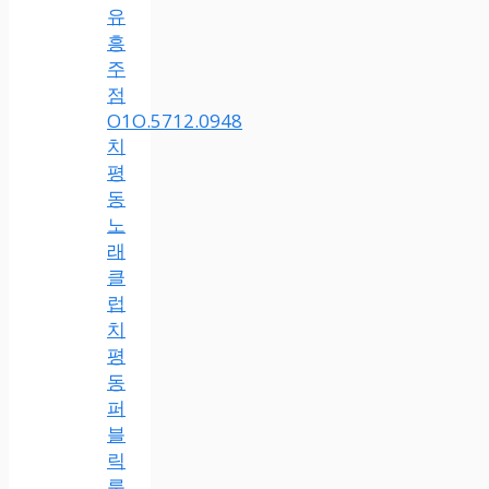
유
흥
주
점
O1O.5712.0948
치
평
동
노
래
클
럽
치
평
동
퍼
블
릭
룸