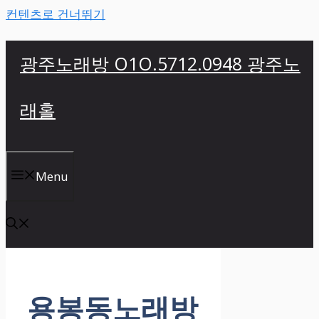
컨텐츠로 건너뛰기
광주노래방 O1O.5712.0948 광주노
래홀
Menu
용봉동노래방