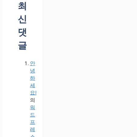
최
신
댓
글
안
녕
하
세
요!
의
워
드
프
레
스