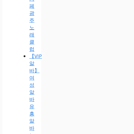
페
광
주
노
래
클
럽
【VIP
알
바】
여
성
알
바
유
흥
알
바