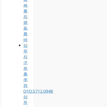
싸
롱
치
평
동
룸
바
상
무
지
구
유
흥
주
점
O1O.5712.0948
상
무