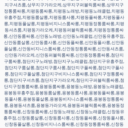
지구셔츠룸,상무지구가라오케,상무지구퍼블릭룸싸롱,상무지구
정통룸싸롱,치평동룸싸롱,치평동노래방,치평동노래클럽,치평동
유흥주점,치평동룸살롱,치평동룸사롱,치평동풀싸롱,치평동풀사
롱,치평동풀살롱,치평동비지니스룸싸롱,치평동정통룸싸롱,치평
동셔츠룸,치평동가라오케,치평동퍼블릭룸싸롱,치평동정통룸싸
롱,신안동룸싸롱,신안동노래방,신안동노래클럽,신안동유흥주점,
신안동룸살롱,신안동룸사롱,신안동풀싸롱,신안동풀사롱,신안동
풀살롱,신안동비지니스룸싸롱,신안동정통룸싸롱,신안동셔츠룸,
신안동가라오케,신안동퍼블릭룸싸롱,신안동정통룸싸롱,첨단지
구룸싸롱,첨단지구노래방,첨단지구노래클럽,첨단지구유흥주점,
첨단지구룸살롱,첨단지구룸사롱,첨단지구풀싸롱,첨단지구풀사
롱,첨단지구풀살롱,첨단지구비지니스룸싸롱,첨단지구정통룸싸
롱,첨단지구셔츠룸,첨단지구가라오케,첨단지구퍼블릭룸싸롱,첨
단지구정통룸싸롱,용봉동룸싸롱,용봉동노래방,용봉동노래클럽,
용봉동유흥주점,용봉동룸살롱,용봉동룸사롱,용봉동풀싸롱,용봉
동풀사롱,용봉동풀살롱,용봉동비지니스룸싸롱,용봉동정통룸싸
롱,용봉동셔츠룸,용봉동가라오케,용봉동퍼블릭룸싸롱,용봉동정
통룸싸롱,신창동룸싸롱,신창동노래방,신창동노래클럽,신창동유
흥주점,신창동룸살롱,신창동룸사롱,신창동풀싸롱,신창동풀사롱,
신창동풀살롱,신창동비지니스룸싸롱,신창동정통룸싸롱,신창동