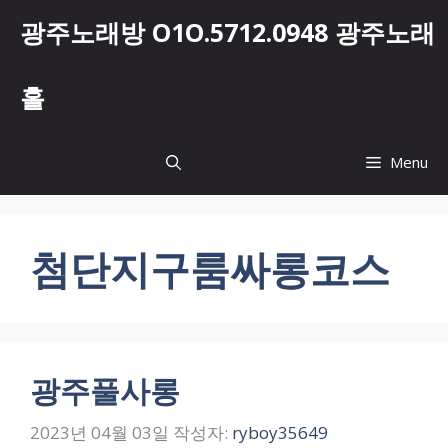
컨
광주노래방 O1O.5712.0948 광주노래
텐
츠
로
홀
건
너
뛰
Menu
기
첨단지구룸싸롱코스
광주풀사롱
2023년 04월 03일
작성자:
ryboy35649