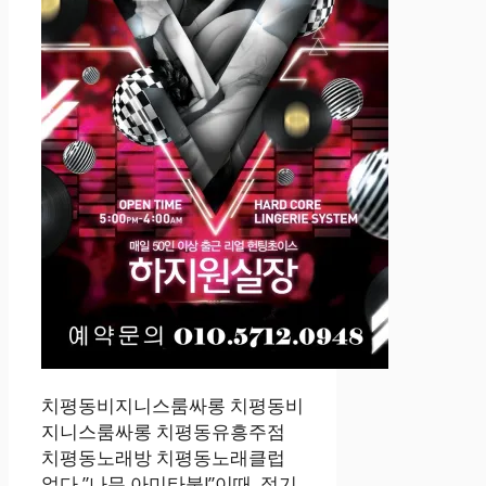
치평동비지니스룸싸롱 치평동비
지니스룸싸롱 치평동유흥주점
치평동노래방 치평동노래클럽
었다.”나무 아미타불!”이때, 정기