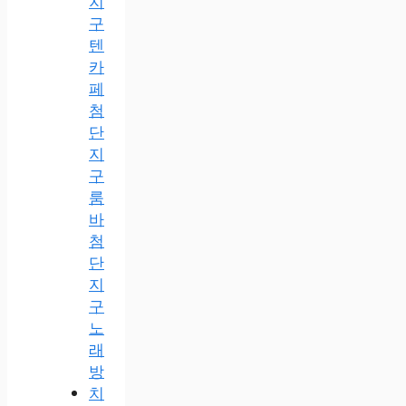
지
구
텐
카
페
첨
단
지
구
룸
바
첨
단
지
구
노
래
방
치