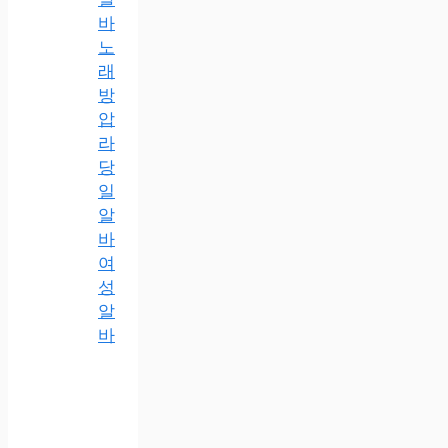
바
노
래
방
압
라
당
일
알
바
여
성
알
바