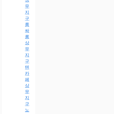
무
지
구
룸
싸
롱
상
무
지
구
텐
카
페
상
무
지
구
노