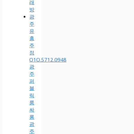
래
방
광
주
유
흥
주
점
O1O.5712.0948
광
주
퍼
블
릭
룸
싸
롱
광
주