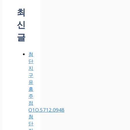
최
신
글
첨
단
지
구
유
흥
주
점
O1O.5712.0948
첨
단