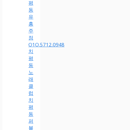
평
동
유
흥
주
점
O1O.5712.0948
치
평
동
노
래
클
럽
치
평
동
퍼
블