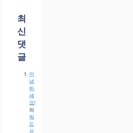
최
신
댓
글
안
녕
하
세
요!
의
워
드
프