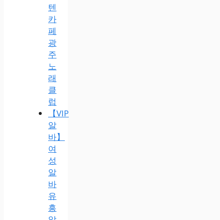
텐
카
페
광
주
노
래
클
럽
【VIP
알
바】
여
성
알
바
유
흥
알