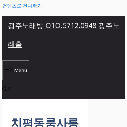
컨텐츠로 건너뛰기
광주노래방 O1O.5712.0948 광주노
래홀
Menu
치평동룸사롱