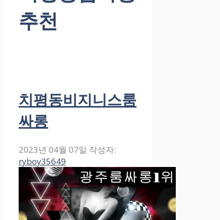
추천
치평동비지니스룸
싸롱
2023년 04월 07일
작성자:
ryboy35649