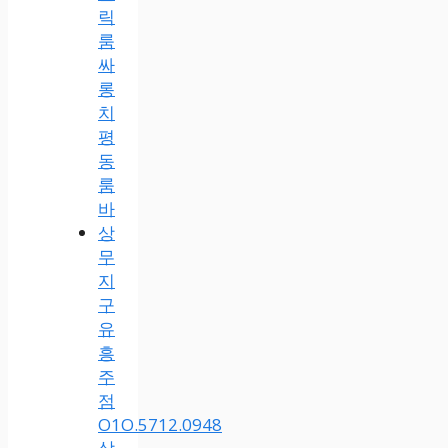
릭
룸
싸
롱
치
평
동
룸
바
상
무
지
구
유
흥
주
점
O1O.5712.0948
상