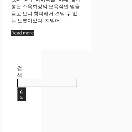
봉은 주육화상의 모욕적인 말을
듣고 보니 창피해서 견딜 수 없
는 노릇이었다. 치밀어 …
Read more
검
색
검
색