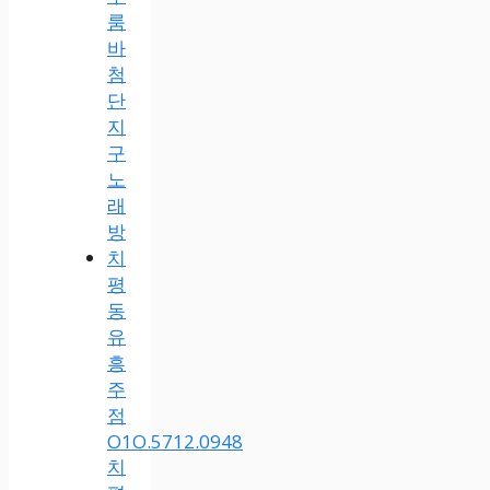
룸
바
첨
단
지
구
노
래
방
치
평
동
유
흥
주
점
O1O.5712.0948
치