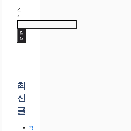
검
색
검
색
최
신
글
첨