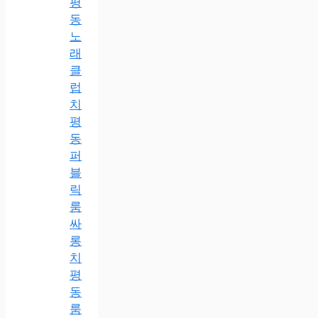
평
동
노
래
클
럽
치
평
동
퍼
블
릭
룸
싸
롱
치
평
동
룸