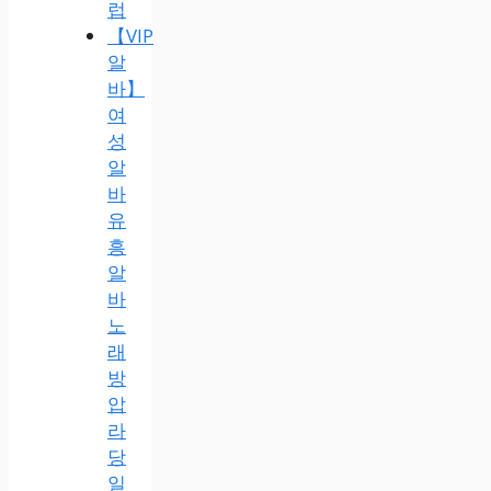
럽
【VIP
알
바】
여
성
알
바
유
흥
알
바
노
래
방
압
라
당
일