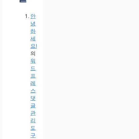
안
녕
하
세
요!
의
워
드
프
레
스
댓
글
관
리
도
구