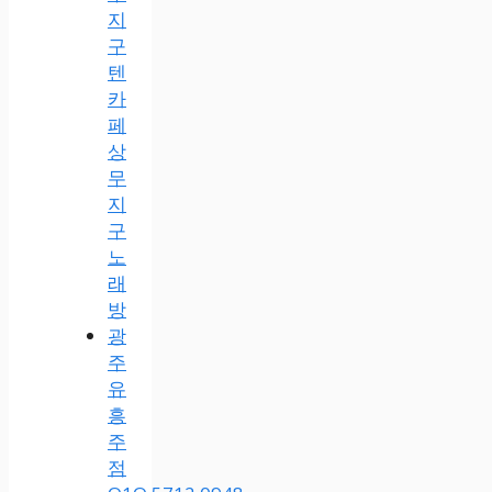
지
구
텐
카
페
상
무
지
구
노
래
방
광
주
유
흥
주
점