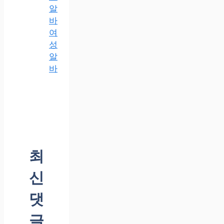
알
바
여
성
알
바
최
신
댓
글