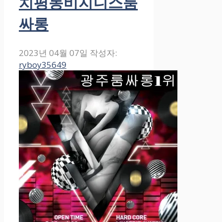
치평동비지니스룸
싸롱
2023년 04월 07일
작성자:
ryboy35649