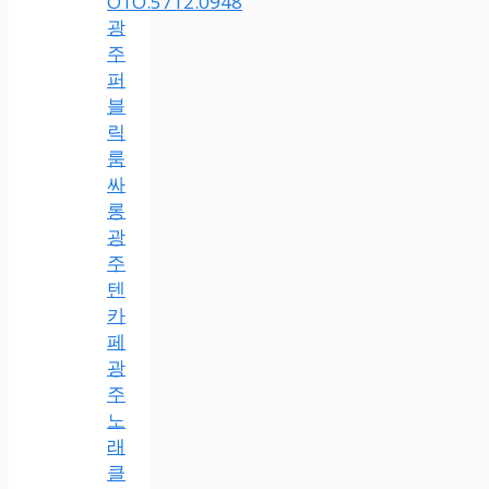
O1O.5712.0948
광
주
퍼
블
릭
룸
싸
롱
광
주
텐
카
페
광
주
노
래
클