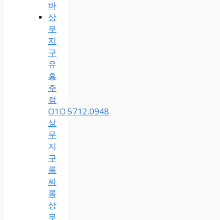
바
상
무
지
구
유
흥
주
점
O1O.5712.0948
상
무
지
구
룸
싸
롱
상
무