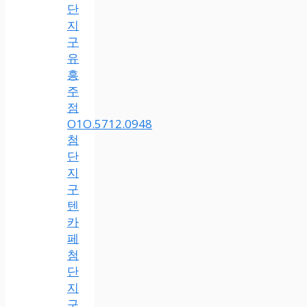
단
지
구
유
흥
주
점
O1O.5712.0948
첨
단
지
구
텐
카
페
첨
단
지
구