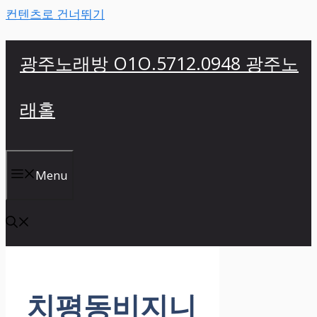
컨텐츠로 건너뛰기
광주노래방 O1O.5712.0948 광주노
래홀
Menu
치평동비지니