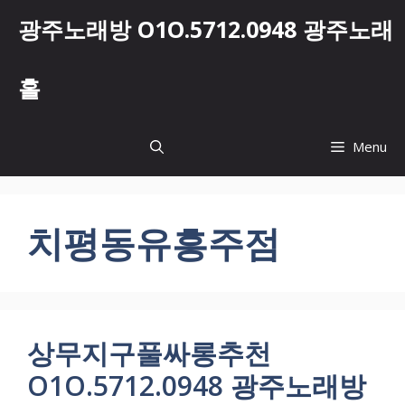
컨
광주노래방 O1O.5712.0948 광주노래
텐
츠
로
홀
건
너
뛰
Menu
기
치평동유흥주점
상무지구풀싸롱추천
O1O.5712.0948 광주노래방