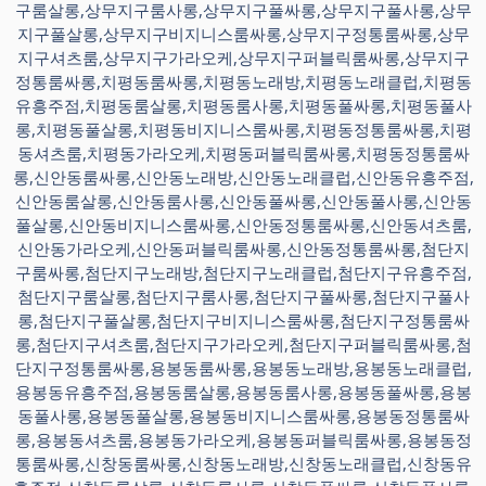
구룸살롱,상무지구룸사롱,상무지구풀싸롱,상무지구풀사롱,상무
지구풀살롱,상무지구비지니스룸싸롱,상무지구정통룸싸롱,상무
지구셔츠룸,상무지구가라오케,상무지구퍼블릭룸싸롱,상무지구
정통룸싸롱,치평동룸싸롱,치평동노래방,치평동노래클럽,치평동
유흥주점,치평동룸살롱,치평동룸사롱,치평동풀싸롱,치평동풀사
롱,치평동풀살롱,치평동비지니스룸싸롱,치평동정통룸싸롱,치평
동셔츠룸,치평동가라오케,치평동퍼블릭룸싸롱,치평동정통룸싸
롱,신안동룸싸롱,신안동노래방,신안동노래클럽,신안동유흥주점,
신안동룸살롱,신안동룸사롱,신안동풀싸롱,신안동풀사롱,신안동
풀살롱,신안동비지니스룸싸롱,신안동정통룸싸롱,신안동셔츠룸,
신안동가라오케,신안동퍼블릭룸싸롱,신안동정통룸싸롱,첨단지
구룸싸롱,첨단지구노래방,첨단지구노래클럽,첨단지구유흥주점,
첨단지구룸살롱,첨단지구룸사롱,첨단지구풀싸롱,첨단지구풀사
롱,첨단지구풀살롱,첨단지구비지니스룸싸롱,첨단지구정통룸싸
롱,첨단지구셔츠룸,첨단지구가라오케,첨단지구퍼블릭룸싸롱,첨
단지구정통룸싸롱,용봉동룸싸롱,용봉동노래방,용봉동노래클럽,
용봉동유흥주점,용봉동룸살롱,용봉동룸사롱,용봉동풀싸롱,용봉
동풀사롱,용봉동풀살롱,용봉동비지니스룸싸롱,용봉동정통룸싸
롱,용봉동셔츠룸,용봉동가라오케,용봉동퍼블릭룸싸롱,용봉동정
통룸싸롱,신창동룸싸롱,신창동노래방,신창동노래클럽,신창동유