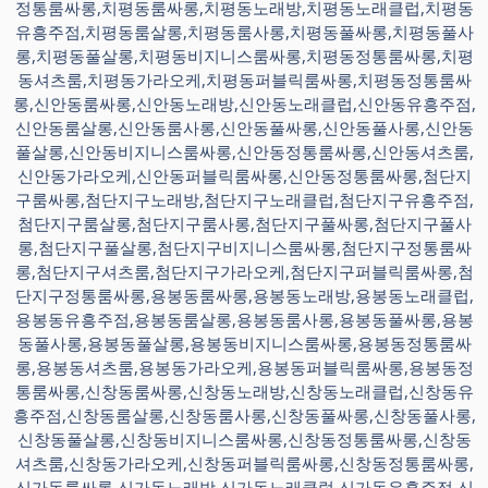
정통룸싸롱,치평동룸싸롱,치평동노래방,치평동노래클럽,치평동
유흥주점,치평동룸살롱,치평동룸사롱,치평동풀싸롱,치평동풀사
롱,치평동풀살롱,치평동비지니스룸싸롱,치평동정통룸싸롱,치평
동셔츠룸,치평동가라오케,치평동퍼블릭룸싸롱,치평동정통룸싸
롱,신안동룸싸롱,신안동노래방,신안동노래클럽,신안동유흥주점,
신안동룸살롱,신안동룸사롱,신안동풀싸롱,신안동풀사롱,신안동
풀살롱,신안동비지니스룸싸롱,신안동정통룸싸롱,신안동셔츠룸,
신안동가라오케,신안동퍼블릭룸싸롱,신안동정통룸싸롱,첨단지
구룸싸롱,첨단지구노래방,첨단지구노래클럽,첨단지구유흥주점,
첨단지구룸살롱,첨단지구룸사롱,첨단지구풀싸롱,첨단지구풀사
롱,첨단지구풀살롱,첨단지구비지니스룸싸롱,첨단지구정통룸싸
롱,첨단지구셔츠룸,첨단지구가라오케,첨단지구퍼블릭룸싸롱,첨
단지구정통룸싸롱,용봉동룸싸롱,용봉동노래방,용봉동노래클럽,
용봉동유흥주점,용봉동룸살롱,용봉동룸사롱,용봉동풀싸롱,용봉
동풀사롱,용봉동풀살롱,용봉동비지니스룸싸롱,용봉동정통룸싸
롱,용봉동셔츠룸,용봉동가라오케,용봉동퍼블릭룸싸롱,용봉동정
통룸싸롱,신창동룸싸롱,신창동노래방,신창동노래클럽,신창동유
흥주점,신창동룸살롱,신창동룸사롱,신창동풀싸롱,신창동풀사롱,
신창동풀살롱,신창동비지니스룸싸롱,신창동정통룸싸롱,신창동
셔츠룸,신창동가라오케,신창동퍼블릭룸싸롱,신창동정통룸싸롱,
신가동룸싸롱,신가동노래방,신가동노래클럽,신가동유흥주점,신