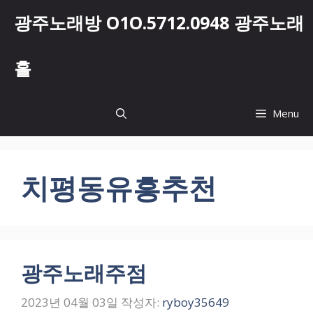
컨
광주노래방 O1O.5712.0948 광주노래
텐
츠
로
홀
건
너
뛰
Menu
기
치평동유흥추천
광주노래주점
2023년 04월 03일
작성자:
ryboy35649