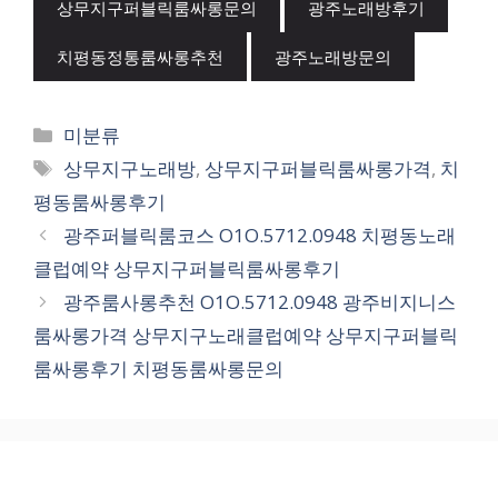
상무지구퍼블릭룸싸롱문의
광주노래방후기
치평동정통룸싸롱추천
광주노래방문의
카
미분류
테
태
상무지구노래방
,
상무지구퍼블릭룸싸롱가격
,
치
고
그
평동룸싸롱후기
리
광주퍼블릭룸코스 O1O.5712.0948 치평동노래
클럽예약 상무지구퍼블릭룸싸롱후기
광주룸사롱추천 O1O.5712.0948 광주비지니스
룸싸롱가격 상무지구노래클럽예약 상무지구퍼블릭
룸싸롱후기 치평동룸싸롱문의