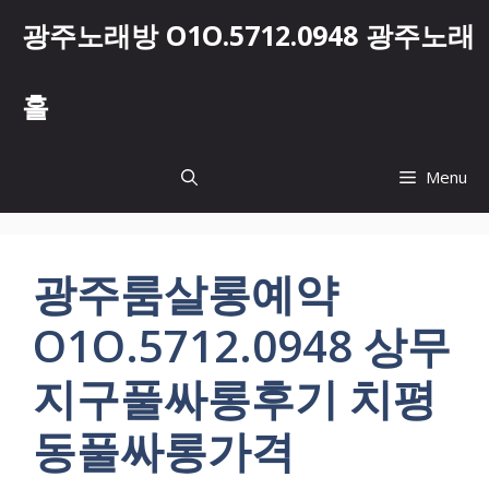
컨
광주노래방 O1O.5712.0948 광주노래
텐
츠
로
홀
건
너
뛰
Menu
기
광주룸살롱예약
O1O.5712.0948 상무
지구풀싸롱후기 치평
동풀싸롱가격