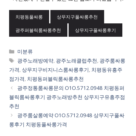
치평동풀싸롱
상무지구풀싸롱추천
광주퍼블릭룸싸롱추천
상무지구풀싸롱후기
카
미분류
테
태
광주노래방예약
,
광주노래클럽추천
,
광주룸싸롱
고
그
가격
,
상무지구비지니스룸싸롱후기
,
치평동유흥주
리
점가격
,
치평동퍼블릭룸싸롱추천
광주정통룸싸롱문의 O1O.5712.0948 치평동퍼
블릭룸싸롱후기 광주노래방추천 상무지구유흥주점
추천
광주룸살롱예약 O1O.5712.0948 상무지구풀싸
롱후기 치평동풀싸롱가격