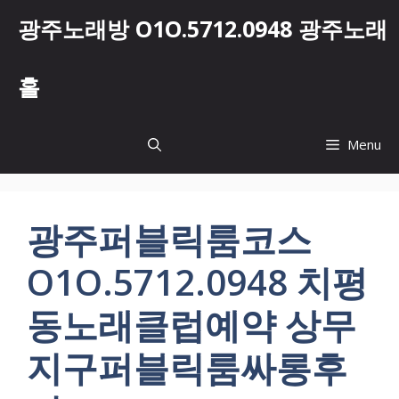
컨
광주노래방 O1O.5712.0948 광주노래
텐
츠
로
홀
건
너
뛰
Menu
기
광주퍼블릭룸코스
O1O.5712.0948 치평
동노래클럽예약 상무
지구퍼블릭룸싸롱후