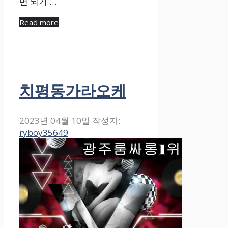
면 되기 …
Read more
치평동가라오케
2023년 04월 10일
작성자:
ryboy35649