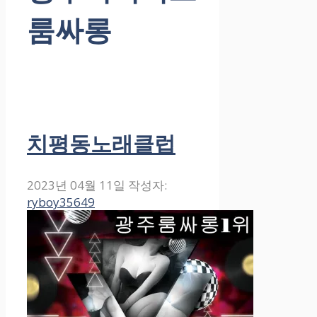
룸싸롱
치평동노래클럽
2023년 04월 11일
작성자:
ryboy35649