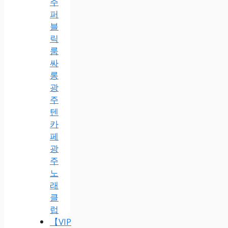
주
퍼
블
릭
룸
싸
롱
광
주
텐
카
페
광
주
노
래
클
럽
【VIP