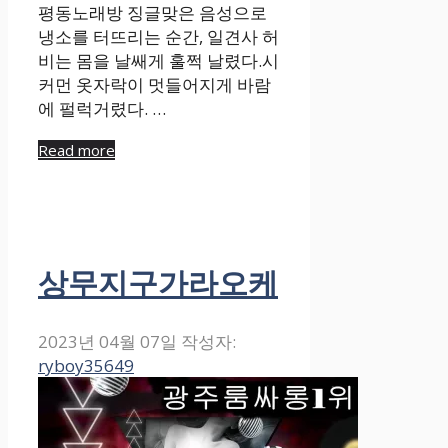
평동노래방 징글맞은 음성으로
냉소를 터뜨리는 순간, 일견사 허
비는 몸을 날쌔게 훌쩍 날렸다.시
커먼 옷자락이 멋들어지게 바람
에 펄럭거렸다. …
Read more
상무지구가라오케
2023년 04월 07일
작성자:
ryboy35649