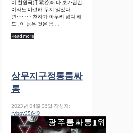
이 천원곡(千猿谷)에다 초가집간
이라도 마련해 두지 않았다
면‥‥‥ 천하가 아무리 넓다 해
도 , 이 늙은 것은 몸 …
Read more
상무지구정통룸싸
롱
2023년 04월 06일
작성자:
ryboy35649