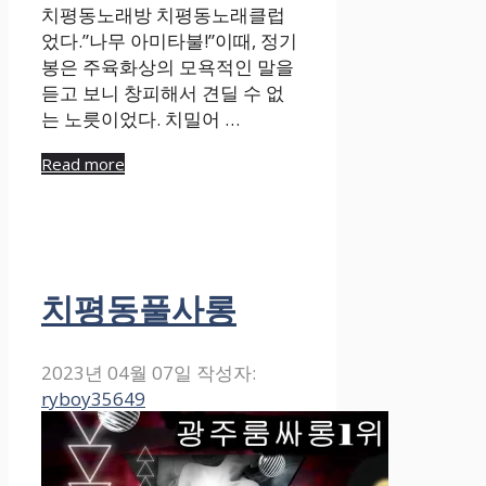
치평동노래방 치평동노래클럽
었다.”나무 아미타불!”이때, 정기
봉은 주육화상의 모욕적인 말을
듣고 보니 창피해서 견딜 수 없
는 노릇이었다. 치밀어 …
Read more
치평동풀사롱
2023년 04월 07일
작성자:
ryboy35649