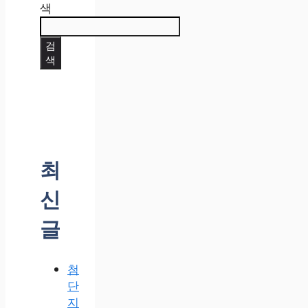
색
검
색
최
신
글
첨
단
지