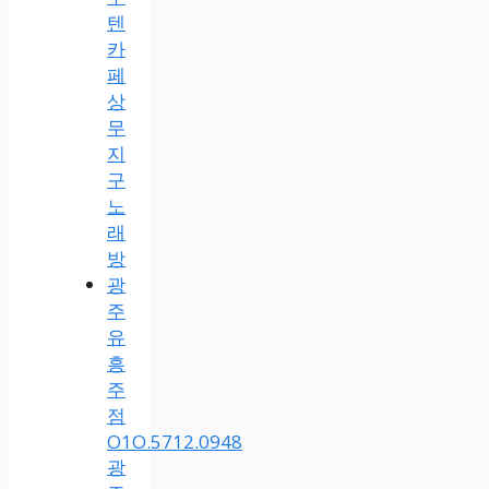
텐
카
페
상
무
지
구
노
래
방
광
주
유
흥
주
점
O1O.5712.0948
광