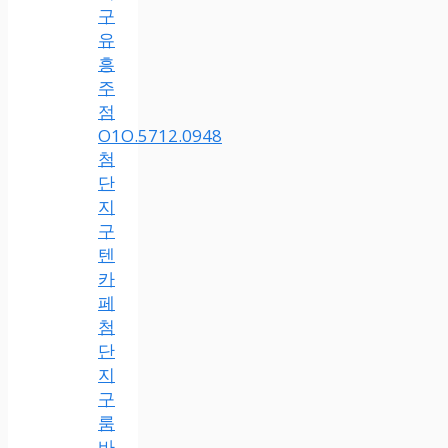
구
유
흥
주
점
O1O.5712.0948
첨
단
지
구
텐
카
페
첨
단
지
구
룸
바