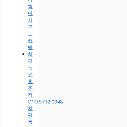
첨
단
지
구
노
래
방
치
평
동
유
흥
주
점
O1O.5712.0948
치
평
동