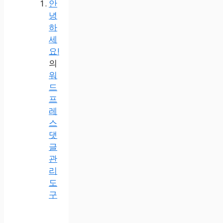
안
녕
하
세
요!
의
워
드
프
레
스
댓
글
관
리
도
구