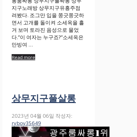
통룸싸롱 상무지구풀싸롱 상무
지구노래방 상무지구유흥주점
려봤다. 조그만 입을 쫑긋쫑긋하
면서 고개를 돌이켜 소세옥을 흘
겨 보며 토라진 음성으로 물었
다.”이 여자는 누구죠?”소세옥은
만빙여 …
Read more
상무지구풀살롱
2023년 04월 06일
작성자:
ryboy35649