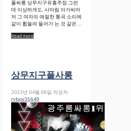
풀싸롱 상무지구유흥주점 그런
데 이상하게도, 사마림 아가씨마
저 그 여자의 애절한 통곡 소리에
같이 휩쓸려 들어가 는 것 같은 …
Read more
상무지구풀사롱
2023년 04월 06일
작성자:
ryboy35649