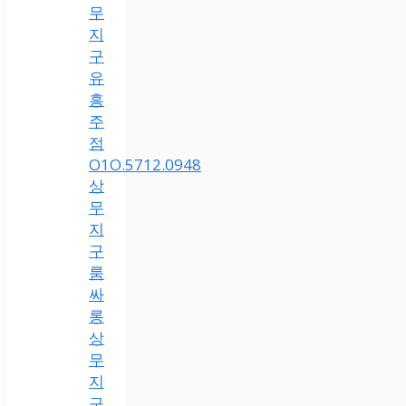
무
지
구
유
흥
주
점
O1O.5712.0948
상
무
지
구
룸
싸
롱
상
무
지
구