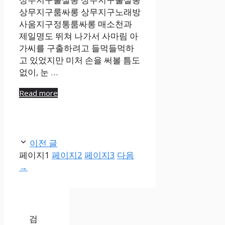
상무지구룸싸롱 상무지구노래방
사움지구정통룸싸롱 매소천과
제일명도 뛰쳐 나가서 사마림 아
가씨를 구출하려고 들먹들먹하
고 있었지만 미처 손을 써볼 틈도
없이, 눈 …
Read more
이전 글
페이지
1
페이지
2
페이지
3
다음
→
검