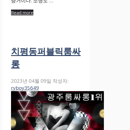
증거이다. 조명도 …
Read more
치평동퍼블릭룸싸
롱
2023년 04월 09일
작성자:
ryboy35649