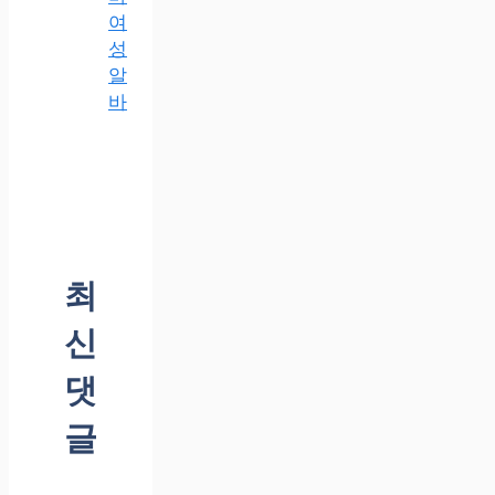
여
성
알
바
최
신
댓
글