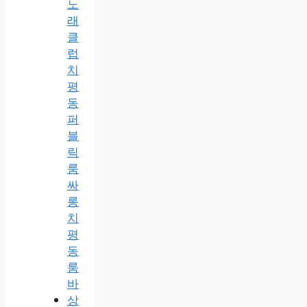
노
래
클
럽
치
평
동
퍼
블
릭
룸
싸
롱
치
평
동
룸
바
상