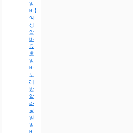
알
바】
여
성
알
바
유
흥
알
바
노
래
방
압
라
당
일
알
바